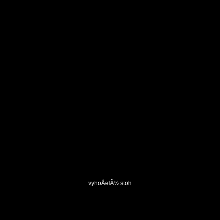
vyhoÅelÃ½ stoh