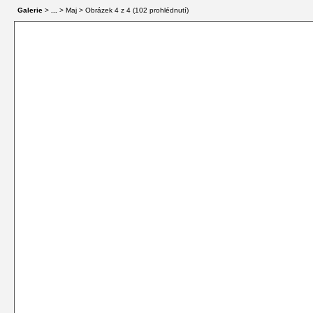
Galerie
>
...
> Maj > Obrázek
4
z 4 (
102
prohlédnutí)