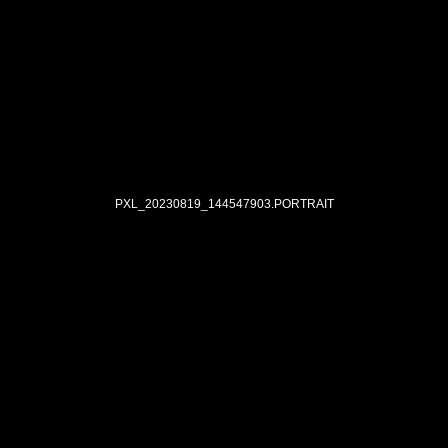
PXL_20230819_144547903.PORTRAIT