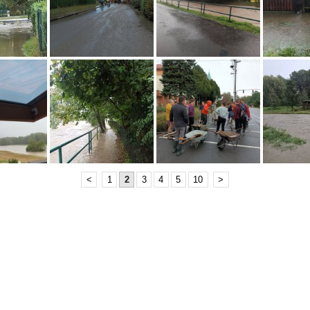
<
1
2
3
4
5
10
>