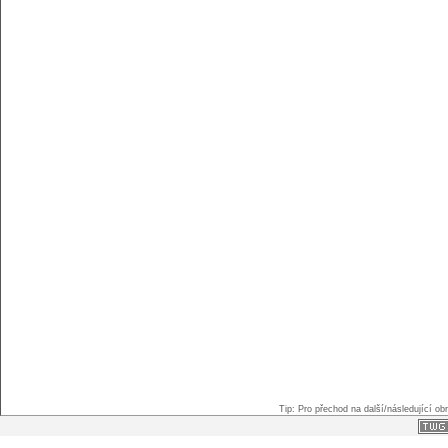
Tip: Pro přechod na další/následující o