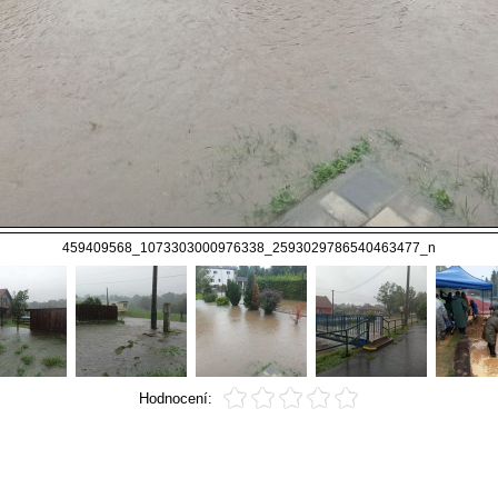
459409568_1073303000976338_2593029786540463477_n
Hodnocení: