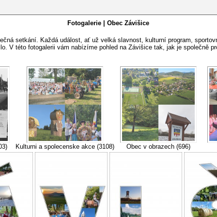
Fotogalerie | Obec Závišice
 společná setkání. Každá událost, ať už velká slavnost, kulturní program, spo
lo. V této fotogalerii vám nabízíme pohled na Závišice tak, jak je společně p
03)
Kulturni a spolecenske akce (3108)
Obec v obrazech (696)