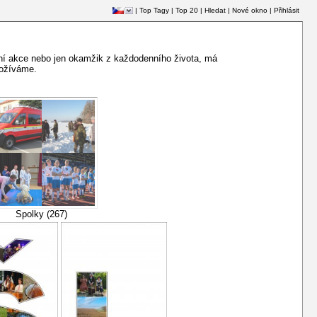
|
Top Tagy
|
Top 20
|
Hledat
|
Nové okno
|
Přihlásit
rtovní akce nebo jen okamžik z každodenního života, má
rožíváme.
Spolky (267)