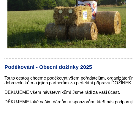
Poděkování - Obecní dožínky 2025
Touto cestou chceme poděkovat všem pořadatelům, organizátorů
dobrovolníkům a jejich partnerům za perfektní přípravu DOŽÍNEK.
DĚKUJEME všem návštěvníkům! Jsme rádi za vaši účast.
DĚKUJEME také našim dárcům a sponzorům, kteří nás podporují