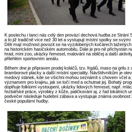
K poslechu i tanci nás celý den provází dechová hudba ze Strání 
a to již tradičně více než 30 let a vystupují místní spolky se svým
Děti mají možnost povozit se na vyzdobených kočárech tažených
na historickém hasičském automobilu. Dále je pro ně přichystán n
hrad, mini zoo, ukázky řemesel, malování na obličej a další aktivity,
přilehlém sportovním areálu.
Během dne je připraven prodej koláčů, tzv. frgálů, maso na grilu z 
bramborové placky a další místní speciality. Návštěvníkům je otev
medový stánek, kde se všichni mohou seznámit s chovem včel a j
významem pro krajinu, jak se točí med a ochutnat jej. Bohatý pro
doplňuje folklorní vystoupení, ukázky lidových řemesel, např. mláce
řezbářské práce, výrobky z kůže, paličkování aj. z řad lokálních 
podvečer následuje hudební zábava a vystupuje známá osobnost 
české populární hudby.