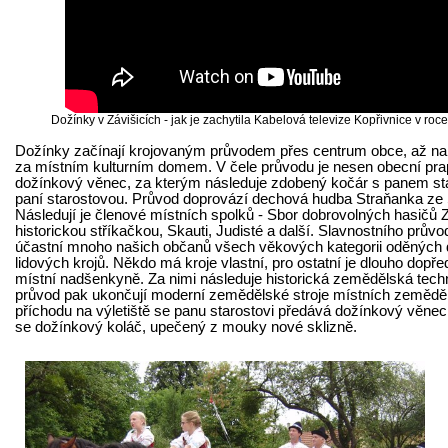
Dožínky v Závišicích - jak je zachytila Kabelová televize Kopřivnice v roc
Dožínky začínají krojovaným průvodem přes centrum obce, až na 
za místním kulturním domem. V čele průvodu je nesen obecní pra
dožínkový věnec, za kterým následuje zdobený kočár s panem st
paní starostovou. Průvod doprovází dechová hudba Straňanka ze 
Následují je členové místních spolků - Sbor dobrovolných hasičů 
historickou stříkačkou, Skauti, Judisté a další. Slavnostního průvo
účastní mnoho našich občanů všech věkových kategorii oděných 
lidových krojů. Někdo má kroje vlastní, pro ostatní je dlouho dopř
místní nadšenkyně. Za nimi následuje historická zemědělská tech
průvod pak ukončují moderní zemědělské stroje místních zemědě
příchodu na výletiště se panu starostovi předává dožínkový věnec 
se dožínkový koláč, upečený z mouky nové sklizně.