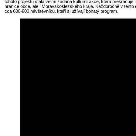
tohoto projektu stala velmi žádaná kulturní akce, která překračuje 
hranice obce, ale i Moravskoslezského kraje. Každoročně v tento 
cca 600-800 návštěvníků, kteří si užívají bohatý program.