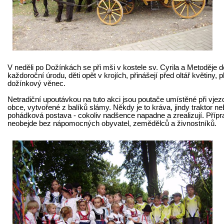
V neděli po Dožínkách se při mši v kostele sv. Cyrila a Metoděje 
každoroční úrodu, děti opět v krojích, přinášejí před oltář květiny, p
dožínkový věnec.
Netradiční upoutávkou na tuto akci jsou poutače umístěné při vje
obce, vytvořené z balíků slámy. Někdy je to kráva, jindy traktor n
pohádková postava - cokoliv nadšence napadne a zrealizují. Přípr
neobejde bez nápomocných obyvatel, zemědělců a živnostníků.