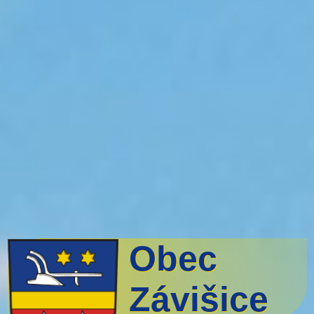
Obec
Závišice