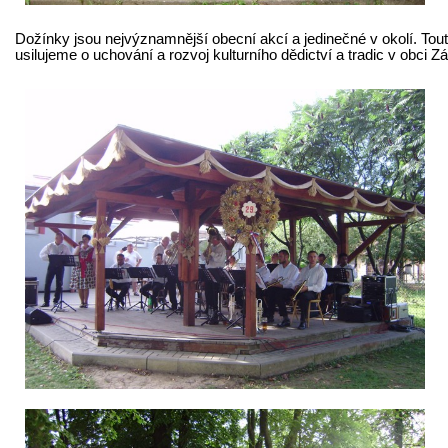
Dožínky jsou nejvýznamnější obecní akcí a jedinečné v okolí. Touto
usilujeme o uchování a rozvoj kulturního dědictví a tradic v obci Zá