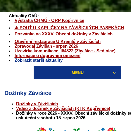
Aktuality ObÚ:
Výstraha ČHMÚ - ORP Kopřivnice
⛪ POUŤ U KAPLIČKY NA ZÁVIŠICKÝCH PASEKÁCH
Pozvánka na XXXV. Obecní dožínky v Závišicích
Otevření restaurace U Kremlů v Závišicích
Zpravodaj Závišan - srpen 2026
Uzavírka komunikace III/4822 (Závišice - Sedlnice)
Informace o dopravním omezení
Zobrazit starší aktuality
MENU
Dožínky Závišice
Dožínky v Závišicích
Video z dožínek v Závišicích (KTK Kopřivnice)
Dožínky v roce 2026 - XXXV. Obecní závišické dožínky s
uskuteční v sobotu 15. srpna 2026