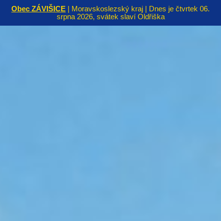
Obec ZÁVIŠICE
| Moravskoslezský kraj | Dnes je čtvrtek 06.
srpna 2026, svátek slaví Oldřiška