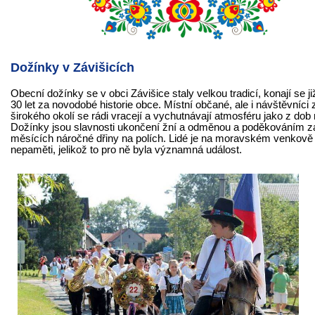
Dožínky v Závišicích
Obecní dožínky se v obci Závišice staly velkou tradicí, konají se j
30 let za novodobé historie obce. Místní občané, ale i návštěvníci 
širokého okolí se rádi vracejí a vychutnávají atmosféru jako z dob
Dožínky jsou slavnosti ukončení žní a odměnou a poděkováním z
měsících náročné dřiny na polích. Lidé je na moravském venkově s
nepaměti, jelikož to pro ně byla významná událost.