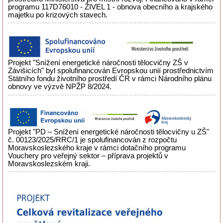
programu 117D76010 - ŽIVEL 1 - obnova obecního a krajského
majetku po krizových stavech.
Projekt "Snížení energetické náročnosti tělocvičny ZŠ v
Závišicích" byl spolufinancován Evropskou unií prostřednictvím
Státního fondu životního prostředí ČR v rámci Národního plánu
obnovy ve výzvě NPŽP 8/2024.
Projekt "PD – Snížení energetické náročnosti tělocvičny u ZŠ"
č. 00123/2025/RRC/1 je spolufinancován z rozpočtu
Moravskoslezského kraje v rámci dotačního programu
Vouchery pro veřejný sektor – příprava projektů v
Moravskoslezském kraji.