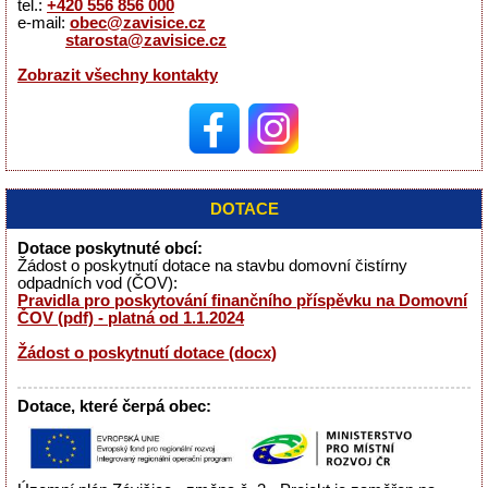
tel.:
+420 556 856 000
e-mail:
obec@zavisice.cz
starosta@zavisice.cz
Zobrazit všechny kontakty
DOTACE
Dotace poskytnuté obcí:
Žádost o poskytnutí dotace na stavbu domovní čistírny
odpadních vod (ČOV):
Pravidla pro poskytování finančního příspěvku na Domovní
ČOV (pdf) - platná od 1.1.2024
Žádost o poskytnutí dotace (docx)
Dotace, které čerpá obec: