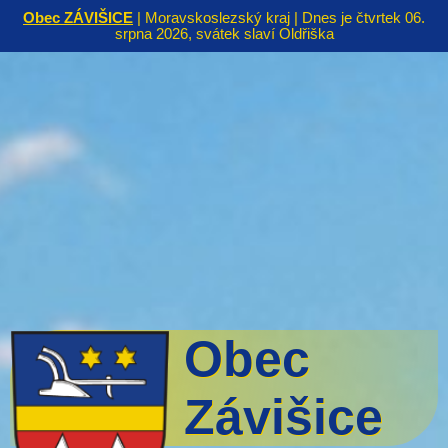
Obec ZÁVIŠICE
| Moravskoslezský kraj | Dnes je čtvrtek 06.
srpna 2026, svátek slaví Oldřiška
Obec
Závišice