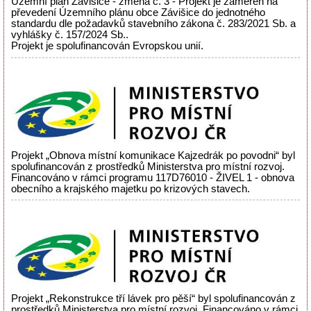
Územní plán Závišice - změna č. 3 - Projekt je zaměřen na
převedení Územního plánu obce Závišice do jednotného
standardu dle požadavků stavebního zákona č. 283/2021 Sb. a
vyhlášky č. 157/2024 Sb..
Projekt je spolufinancován Evropskou unií.
Projekt „Obnova místní komunikace Kajzedrák po povodni“ byl
spolufinancován z prostředků Ministerstva pro místní rozvoj.
Financováno v rámci programu 117D76010 - ŽIVEL 1 - obnova
obecního a krajského majetku po krizových stavech.
Projekt „Rekonstrukce tří lávek pro pěší“ byl spolufinancován z
prostředků Ministerstva pro místní rozvoj. Financováno v rámci