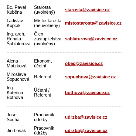
Bc. Pavel
Starosta
starosta@zavisice.cz
Kuběna
(uvolněný)
Ladislav
Místostarosta
mistostarosta@zavisice.cz
Kupčík
(neuvolněný)
Ing. arch.
Člen
Renata
zastupitelstva
sablaturova@zavisice.cz
Šablaturová
(uvolněný)
Alena
Ekonom,
obec@zavisice.cz
Matzková
účetní
Miroslava
Referent
sopuchova@zavisice.cz
Sopuchová
Ing.
Účetní /
Kateřina
bothova@zavisice.cz
Referent
Bothová
Josef
Pracovník
udrzba@zavisice.cz
Socha
údržby
Pracovník
Jiří Lošák
udrzba@zavisice.cz
údržby