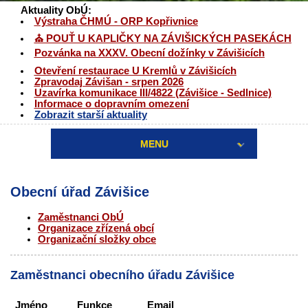
Aktuality ObÚ:
Výstraha ČHMÚ - ORP Kopřivnice
⛪ POUŤ U KAPLIČKY NA ZÁVIŠICKÝCH PASEKÁCH
Pozvánka na XXXV. Obecní dožínky v Závišicích
Otevření restaurace U Kremlů v Závišicích
Zpravodaj Závišan - srpen 2026
Uzavírka komunikace III/4822 (Závišice - Sedlnice)
Informace o dopravním omezení
Zobrazit starší aktuality
MENU
Obecní úřad Závišice
Zaměstnanci ObÚ
Organizace zřízená obcí
Organizační složky obce
Zaměstnanci obecního úřadu Závišice
Jméno
Funkce
Email