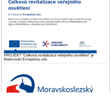
PROJEKT "Celková revitalizace veřejného osvětlení" je
financován Evropskou unií.
PROJEKT "Zmírnění a odstranění následků povodňových škod