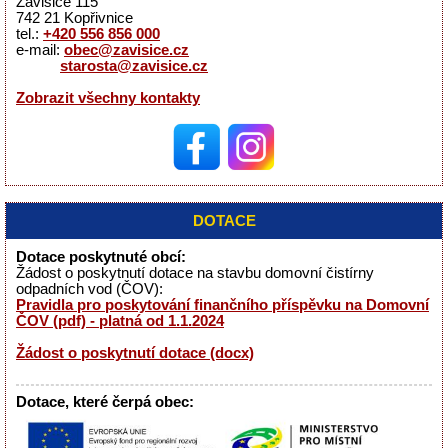
Závišice 115
742 21 Kopřivnice
tel.:
+420 556 856 000
e-mail:
obec@zavisice.cz
starosta@zavisice.cz
Zobrazit všechny kontakty
DOTACE
Dotace poskytnuté obcí:
Žádost o poskytnutí dotace na stavbu domovní čistírny
odpadních vod (ČOV):
Pravidla pro poskytování finančního příspěvku na Domovní
ČOV (pdf) - platná od 1.1.2024
Žádost o poskytnutí dotace (docx)
Dotace, které čerpá obec: