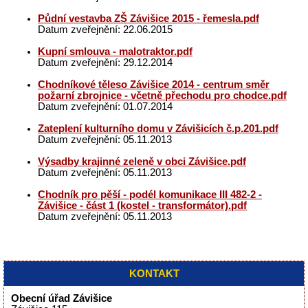
Půdní vestavba ZŠ Závišice 2015 - řemesla.pdf
Datum zveřejnění: 22.06.2015
Kupní smlouva - malotraktor.pdf
Datum zveřejnění: 29.12.2014
Chodníkové těleso Závišice 2014 - centrum směr
požarní zbrojnice - včetně přechodu pro chodce.pdf
Datum zveřejnění: 01.07.2014
Zateplení kulturního domu v Závišicích č.p.201.pdf
Datum zveřejnění: 05.11.2013
Výsadby krajinné zeleně v obci Závišice.pdf
Datum zveřejnění: 05.11.2013
Chodník pro pěší - podél komunikace III 482-2 -
Závišice - část 1 (kostel - transformátor).pdf
Datum zveřejnění: 05.11.2013
KONTAKT
Obecní úřad Závišice