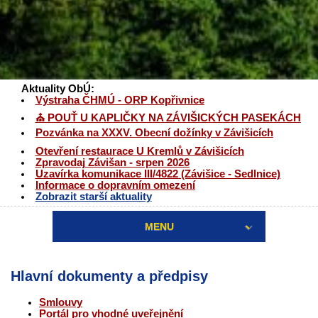
Aktuality ObÚ:
Výstraha ČHMÚ - ORP Kopřivnice
⛪ POUŤ U KAPLIČKY NA ZÁVIŠICKÝCH PASEKÁCH
Pozvánka na XXXV. Obecní dožínky v Závišicích
Otevření restaurace U Kremlů v Závišicích
Zpravodaj Závišan - srpen 2026
Uzavírka komunikace III/4822 (Závišice - Sedlnice)
Informace o dopravním omezení
Zobrazit starší aktuality
MENU
Hlavní dokumenty a předpisy
Smlouvy
Portál pro vhodné uveřejnění