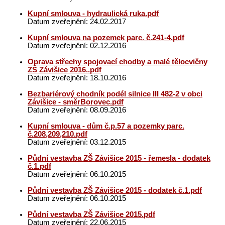
Kupní smlouva - hydraulická ruka.pdf
Datum zveřejnění: 24.02.2017
Kupní smlouva na pozemek parc. č.241-4.pdf
Datum zveřejnění: 02.12.2016
Oprava střechy spojovací chodby a malé tělocvičny
ZŠ Závišice 2016..pdf
Datum zveřejnění: 18.10.2016
Bezbariérový chodník podél silnice III 482-2 v obci
Závišice - směrBorovec.pdf
Datum zveřejnění: 08.09.2016
Kupní smlouva - dům č.p.57 a pozemky parc.
č.208,209,210.pdf
Datum zveřejnění: 03.12.2015
Půdní vestavba ZŠ Závišice 2015 - řemesla - dodatek
č.1.pdf
Datum zveřejnění: 06.10.2015
Půdní vestavba ZŠ Závišice 2015 - dodatek č.1.pdf
Datum zveřejnění: 06.10.2015
Půdní vestavba ZŠ Závišice 2015.pdf
Datum zveřejnění: 22.06.2015