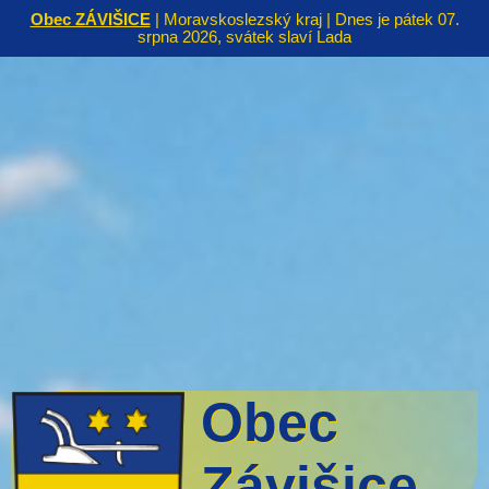
Obec ZÁVIŠICE
| Moravskoslezský kraj | Dnes je pátek 07.
srpna 2026, svátek slaví Lada
Obec
Závišice