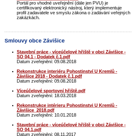
Portál pro vhodné uveřejnění (dále jen PVU) je
certifikovaný elektronický nástroj, který implementuje
profil zadavatele ve smyslu zákona o zadávání veřejných
zakázkách.
Smlouvy obce Závišice
Stavební práce - víceúčelové hřiště v obci Závišice -
SO 04.1 - Dodatek č.1.pdf
Datum zveřejnění: 09.08.2018
Rekonstrukce interiéru Pohostinství U Kremlů -
Závišice 2018 - Dodatek č.1.pdf
Datum zveřejnění: 09.08.2018
Víceúčelové sportovní hřiště.pdf
Datum zveřejnění: 18.03.2018
Rekonstrukce intérieru Pohostinstvi U Kremlů -
Závišice_2018.pdf
Datum zveřejnění: 10.01.2018
Stavební práce - víceúčelové hřiště v obci Závišice -
SO 04.1.pdf
Datum zveřejnění: 08.11.2017