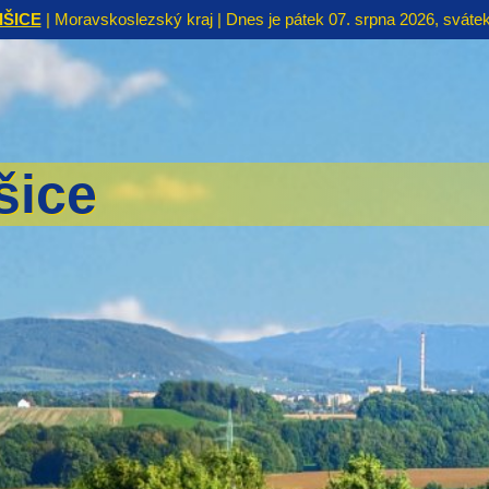
IŠICE
| Moravskoslezský kraj | Dnes je pátek 07. srpna 2026, svátek
šice