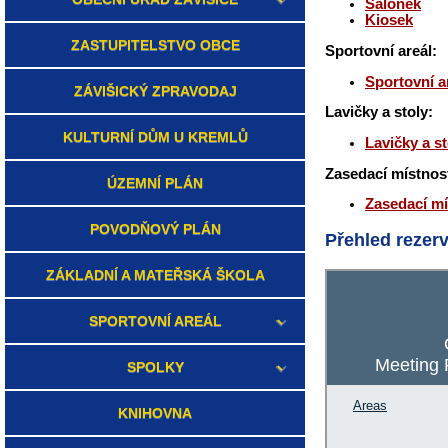
Salónek
Kiosek
ZASTUPITELSTVO OBCE
Sportovní areál:
Sportovní a
ZÁVIŠICKÝ ZPRAVODAJ
Lavičky a stoly:
KULTURNÍ DŮM U KREMLŮ
Lavičky a st
Zasedací místnos
ÚZEMNÍ PLÁN
Zasedací m
POVODŇOVÝ PLÁN
Přehled reze
ZÁKLADNÍ A MATEŘSKÁ ŠKOLA
SPORTOVNÍ AREÁL
SPOLKY
KNIHOVNA