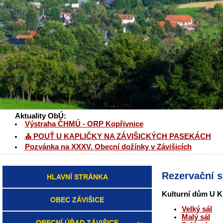
Aktuality ObÚ:
Výstraha ČHMÚ - ORP Kopřivnice
⛪ POUŤ U KAPLIČKY NA ZÁVIŠICKÝCH PASEKÁCH
Pozvánka na XXXV. Obecní dožínky v Závišicích
Rezervační s
HLAVNÍ STRÁNKA
Kulturní dům U K
OBEC ZÁVIŠICE
Velký sál
Malý sál
OBECNÍ ÚŘAD ZÁVIŠICE