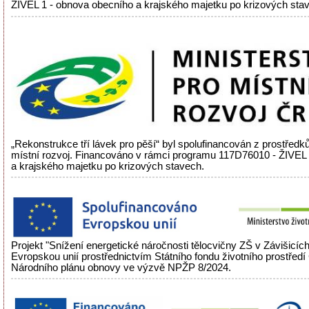
ŽIVEL 1 - obnova obecního a krajského majetku po krizových sta
„Rekonstrukce tří lávek pro pěší“ byl spolufinancován z prostředků
místní rozvoj. Financováno v rámci programu 117D76010 - ŽIVEL
a krajského majetku po krizových stavech.
Projekt "Snížení energetické náročnosti tělocvičny ZŠ v Závišicíc
Evropskou unií prostřednictvím Státního fondu životního prostřed
Národního plánu obnovy ve výzvě NPŽP 8/2024.