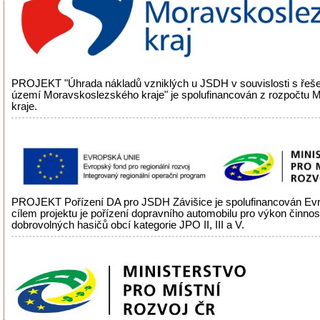
PROJEKT "Úhrada nákladů vzniklých u JSDH v souvislosti s řeš
území Moravskoslezského kraje" je spolufinancován z rozpočtu
kraje.
PROJEKT Pořízení DA pro JSDH Závišice je spolufinancován Evr
cílem projektu je pořízení dopravního automobilu pro výkon činnos
dobrovolných hasičů obcí kategorie JPO II, III a V.