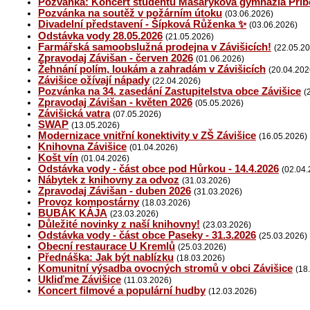
Pozvánka: Koncert studentů Masarykova gymnázia Příb
Pozvánka na soutěž v požárním útoku
(03.06.2026)
Divadelní představení - Šípková Růženka ✨
(03.06.2026)
Odstávka vody 28.05.2026
(21.05.2026)
Farmářská samoobslužná prodejna v Závišicích!
(22.05.2
Zpravodaj Závišan - červen 2026
(01.06.2026)
Žehnání polím, loukám a zahradám v Závišicích
(20.04.202
Závišice ožívají nápady
(22.04.2026)
Pozvánka na 34. zasedání Zastupitelstva obce Závišice
(
Zpravodaj Závišan - květen 2026
(05.05.2026)
Závišická vatra
(07.05.2026)
SWAP
(13.05.2026)
Modernizace vnitřní konektivity v ZŠ Závišice
(16.05.2026)
Knihovna Závišice
(01.04.2026)
Košt vín
(01.04.2026)
Odstávka vody - část obce pod Hůrkou - 14.4.2026
(02.04.
Nábytek z knihovny za odvoz
(31.03.2026)
Zpravodaj Závišan - duben 2026
(31.03.2026)
Provoz kompostárny
(18.03.2026)
BUBÁK KÁJA
(23.03.2026)
Důležité novinky z naší knihovny!
(23.03.2026)
Odstávka vody - část obce Paseky - 31.3.2026
(25.03.2026)
Obecní restaurace U Kremlů
(25.03.2026)
Přednáška: Jak být nablízku
(18.03.2026)
Komunitní výsadba ovocných stromů v obci Závišice
(18
Ukliďme Závišice
(11.03.2026)
Koncert filmové a populární hudby
(12.03.2026)