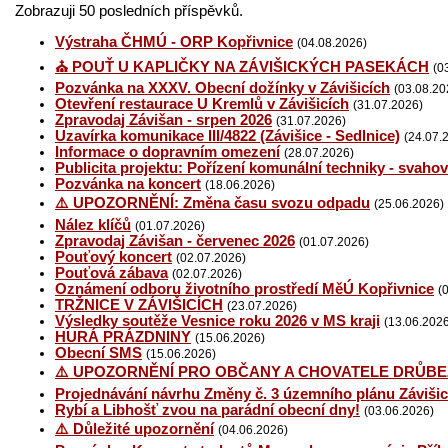
Zobrazuji 50 posledních příspěvků.
Výstraha ČHMÚ - ORP Kopřivnice
(04.08.2026)
⛪ POUŤ U KAPLIČKY NA ZÁVIŠICKÝCH PASEKÁCH
(0
Pozvánka na XXXV. Obecní dožínky v Závišicích
(03.08.20
Otevření restaurace U Kremlů v Závišicích
(31.07.2026)
Zpravodaj Závišan - srpen 2026
(31.07.2026)
Uzavírka komunikace III/4822 (Závišice - Sedlnice)
(24.07.
Informace o dopravním omezení
(28.07.2026)
Publicita projektu: Pořízení komunální techniky - svaho
Pozvánka na koncert
(18.06.2026)
⚠️ UPOZORNĚNÍ: Změna času svozu odpadu
(25.06.2026)
Nález klíčů
(01.07.2026)
Zpravodaj Závišan - červenec 2026
(01.07.2026)
Pouťový koncert
(02.07.2026)
Pouťová zábava
(02.07.2026)
Oznámení odboru životního prostředí MěÚ Kopřivnice
(
TRŽNICE V ZÁVIŠICÍCH
(23.07.2026)
Výsledky soutěže Vesnice roku 2026 v MS kraji
(13.06.202
HURÁ PRÁZDNINY
(15.06.2026)
Obecní SMS
(15.06.2026)
⚠️ UPOZORNĚNÍ PRO OBČANY A CHOVATELE DRŮBE
Projednávání návrhu Změny č. 3 územního plánu Závišic
Rybí a Libhošť zvou na parádní obecní dny!
(03.06.2026)
⚠️ Důležité upozornění
(04.06.2026)