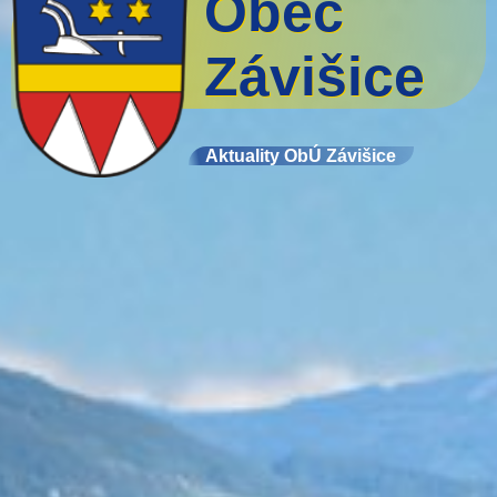
Obec
Závišice
Aktuality ObÚ Závišice