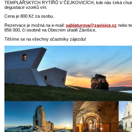
TEMPLÁŘSKÝCH RYTÍŘŮ V ČEJKOVICÍCH, kde nás čeká chutný
degustace vzorků vín.
Cena je 800 Kč za osobu.
Rezervace je možná na e-mail:
sablaturova@zavisice.cz
nebo tel
856 000, či osobně na Obecním úřadě Závišice.
Těšíme se na všechny účastníky zájezdu!