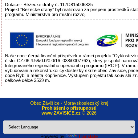
Dotace - Běžecké dráhy č. 117D815006825
Projekt "Běžecké dráhy" byl realizován za přispění prostředků stá
programu Ministerstva pro místní rozvoj.
Naše obec čerpá finanční příspěvek v rámci projektu "Cyklostezka
číslo: CZ.06.4.59/0.0/0.0/16_038/0007762), který je spolufinancov
Integrovaného regionálního operačního programu (IROP). V rámci 
vybudování a rekonstrukci cyklostezky skrze obec Závišice, přiče
obce Rybí a města Kopřivnice. Výstupem projektu tak souvislá zn
celkové délce 3539 m.
Obec Závišice - Moravskoslezský kraj
Prohlášení o přístupnosti
www.ZAVISICE.cz
© 2026
Powered by
Translate