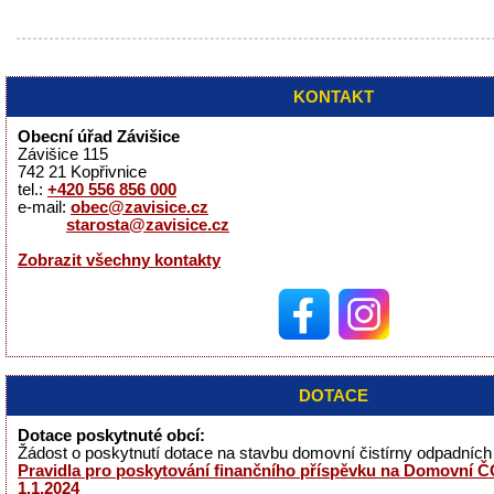
KONTAKT
Obecní úřad Závišice
Závišice 115
742 21 Kopřivnice
tel.:
+420 556 856 000
e-mail:
obec@zavisice.cz
starosta@zavisice.cz
Zobrazit všechny kontakty
DOTACE
Dotace poskytnuté obcí:
Žádost o poskytnutí dotace na stavbu domovní čistírny odpadníc
Pravidla pro poskytování finančního příspěvku na Domovní ČO
1.1.2024