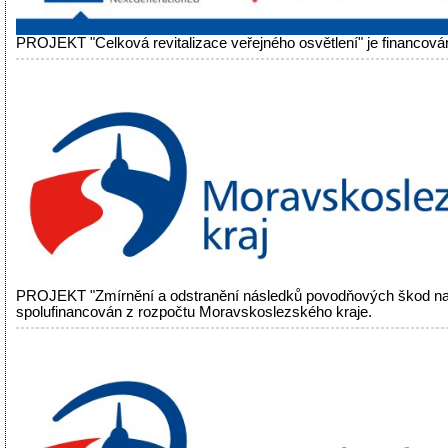
PROJEKT "Celková revitalizace veřejného osvětlení" je financová
PROJEKT "Zmírnění a odstranění následků povodňových škod na
spolufinancován z rozpočtu Moravskoslezského kraje.