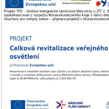
Projekt "PD – Snížení energetické náročnosti tělocvičny u ZŠ" č.
spolufinancován z rozpočtu Moravskoslezského kraje v rámci do
Vouchery pro veřejný sektor – příprava projektů v Moravskoslezsk