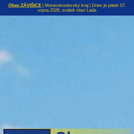
Obec ZÁVIŠICE
| Moravskoslezský kraj | Dnes je pátek 07.
srpna 2026, svátek slaví Lada