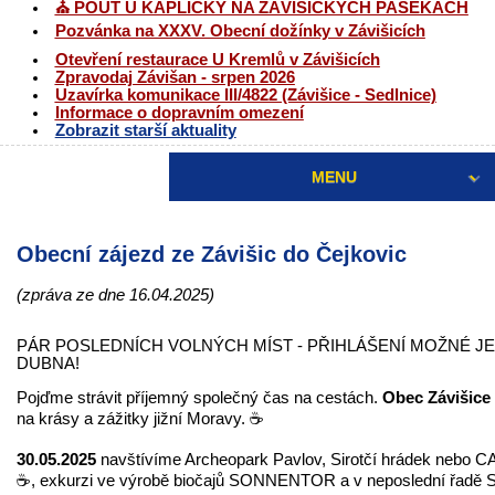
⛪ POUŤ U KAPLIČKY NA ZÁVIŠICKÝCH PASEKÁCH
Pozvánka na XXXV. Obecní dožínky v Závišicích
Otevření restaurace U Kremlů v Závišicích
Zpravodaj Závišan - srpen 2026
Uzavírka komunikace III/4822 (Závišice - Sedlnice)
Informace o dopravním omezení
Zobrazit starší aktuality
MENU
Obecní zájezd ze Závišic do Čejkovic
(zpráva ze dne 16.04.2025)
PÁR POSLEDNÍCH VOLNÝCH MÍST - PŘIHLÁŠENÍ MOŽNÉ J
DUBNA!
Pojďme strávit příjemný společný čas na cestách.
Obec Závišice
na krásy a zážitky jižní Moravy. ☕
30.05.2025
navštívíme Archeopark Pavlov, Sirotčí hrádek nebo C
☕, exkurzi ve výrobě biočajů SONNENTOR a v neposlední řadě