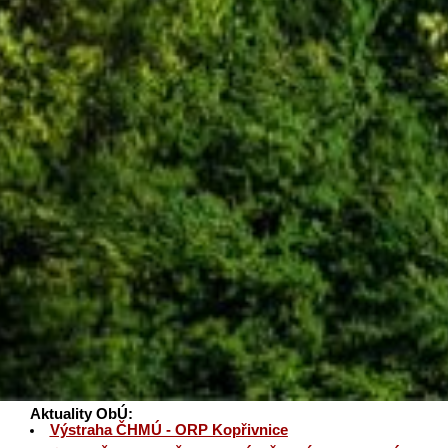
Aktuality ObÚ:
Výstraha ČHMÚ - ORP Kopřivnice