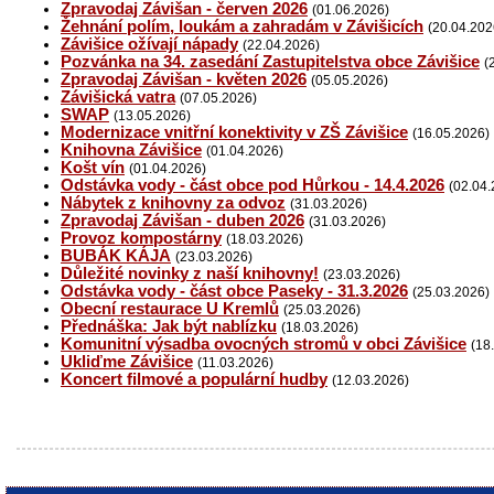
Zpravodaj Závišan - červen 2026
(01.06.2026)
Žehnání polím, loukám a zahradám v Závišicích
(20.04.202
Závišice ožívají nápady
(22.04.2026)
Pozvánka na 34. zasedání Zastupitelstva obce Závišice
(
Zpravodaj Závišan - květen 2026
(05.05.2026)
Závišická vatra
(07.05.2026)
SWAP
(13.05.2026)
Modernizace vnitřní konektivity v ZŠ Závišice
(16.05.2026)
Knihovna Závišice
(01.04.2026)
Košt vín
(01.04.2026)
Odstávka vody - část obce pod Hůrkou - 14.4.2026
(02.04.
Nábytek z knihovny za odvoz
(31.03.2026)
Zpravodaj Závišan - duben 2026
(31.03.2026)
Provoz kompostárny
(18.03.2026)
BUBÁK KÁJA
(23.03.2026)
Důležité novinky z naší knihovny!
(23.03.2026)
Odstávka vody - část obce Paseky - 31.3.2026
(25.03.2026)
Obecní restaurace U Kremlů
(25.03.2026)
Přednáška: Jak být nablízku
(18.03.2026)
Komunitní výsadba ovocných stromů v obci Závišice
(18
Ukliďme Závišice
(11.03.2026)
Koncert filmové a populární hudby
(12.03.2026)