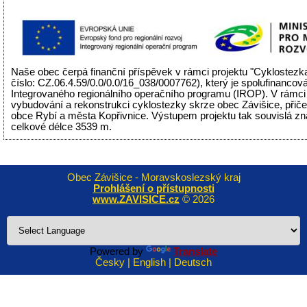
Naše obec čerpá finanční příspěvek v rámci projektu "Cyklostezka
číslo: CZ.06.4.59/0.0/0.0/16_038/0007762), který je spolufinancov
Integrovaného regionálního operačního programu (IROP). V rámci 
vybudování a rekonstrukci cyklostezky skrze obec Závišice, přiče
obce Rybí a města Kopřivnice. Výstupem projektu tak souvislá zn
celkové délce 3539 m.
Obec Závišice - Moravskoslezský kraj
Prohlášení o přístupnosti
www.ZAVISICE.cz
© 2026
Powered by
Translate
Česky | English | Deutsch