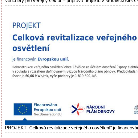
Vouchery pro veřejný sektor – příprava projektů v Moravskoslezsk
PROJEKT "Celková revitalizace veřejného osvětlení" je financová