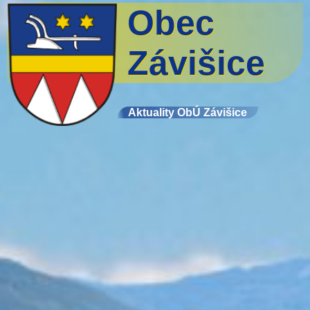
Obec
Závišice
Aktuality ObÚ Závišice