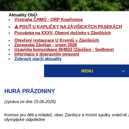
Aktuality ObÚ:
Výstraha ČHMÚ - ORP Kopřivnice
⛪ POUŤ U KAPLIČKY NA ZÁVIŠICKÝCH PASEKÁCH
Pozvánka na XXXV. Obecní dožínky v Závišicích
Otevření restaurace U Kremlů v Závišicích
Zpravodaj Závišan - srpen 2026
Uzavírka komunikace III/4822 (Závišice - Sedlnice)
Informace o dopravním omezení
Zobrazit starší aktuality
MENU
HURÁ PRÁZDNINY
(zpráva ze dne 15.06.2026)
Komise pro děti a mládež, obec Závišice a místní spolky srdečně
olympijské odpoledne