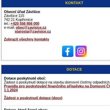
KONTAKT
Obecní úřad Závišice
Závišice 115
742 21 Kopřivnice
tel.:
+420 556 856 000
e-mail:
obec@zavisice.cz
starosta@zavisice.cz
Zobrazit všechny kontakty
DOTACE
Dotace poskytnuté obcí:
Žádost o poskytnutí dotace na stavbu domovní čistírny odpadníc
Pravidla pro poskytování finančního příspěvku na Domovní ČO
1.1.2024
Žádost o poskytnutí dotace (docx)
Dotace, které čerpá obec: