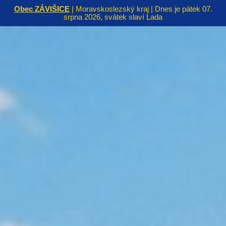
Obec ZÁVIŠICE
| Moravskoslezský kraj | Dnes je pátek 07.
srpna 2026, svátek slaví Lada