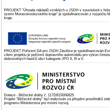
PROJEKT "Úhrada nákladů vzniklých u JSDH v souvislosti s řeš
území Moravskoslezského kraje" je spolufinancován z rozpočtu
kraje.
PROJEKT Pořízení DA pro JSDH Závišice je spolufinancován Evr
cílem projektu je pořízení dopravního automobilu pro výkon činnos
dobrovolných hasičů obcí kategorie JPO II, III a V.
Dotace - Běžecké dráhy č. 117D815006825
Projekt "Běžecké dráhy" byl realizován za přispění prostředků stá
programu Ministerstva pro místní rozvoj.