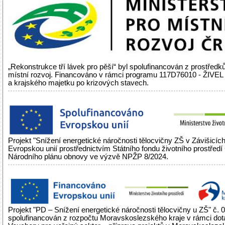
„Rekonstrukce tří lávek pro pěší“ byl spolufinancován z prostředků
místní rozvoj. Financováno v rámci programu 117D76010 - ŽIVEL
a krajského majetku po krizových stavech.
Projekt "Snížení energetické náročnosti tělocvičny ZŠ v Závišicíc
Evropskou unií prostřednictvím Státního fondu životního prostřed
Národního plánu obnovy ve výzvě NPŽP 8/2024.
Projekt "PD – Snížení energetické náročnosti tělocvičny u ZŠ" č.
spolufinancován z rozpočtu Moravskoslezského kraje v rámci do