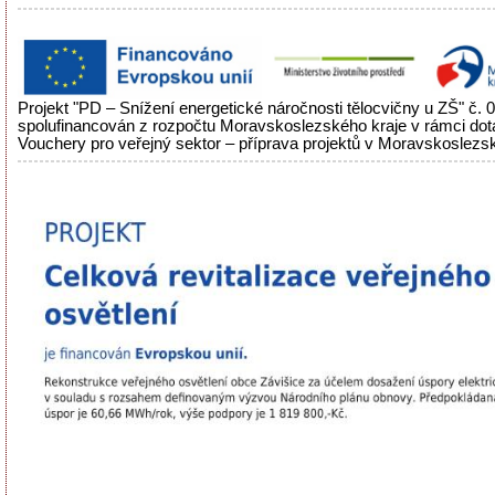
Projekt "PD – Snížení energetické náročnosti tělocvičny u ZŠ" č.
spolufinancován z rozpočtu Moravskoslezského kraje v rámci do
Vouchery pro veřejný sektor – příprava projektů v Moravskoslezsk