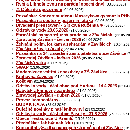
Rybí a Libhošť zvou na parádní obecní dny!
(03.06.2026)
⚠️ Důležité upozornění
(04.06.2026)
Pozvánka: Koncert studentů Masarykova gymnázia Příb
Pozvánka na soutěž v požárním útoku
(03.06.2026)
Divadelní představení - Šípková Růženka ✨
(03.06.2026)
Odstávka vody 28.05.2026
(21.05.2026)
Farmářská samoobslužná prodejna v Závišicích!
(22.05.2
Zpravodaj Závišan - červen 2026
(01.06.2026)
Žehnání polím, loukám a zahradám v Závišicích
(20.04.202
Závišice ožívají nápady
(22.04.2026)
Pozvánka na 34. zasedání Zastupitelstva obce Závišice
(
Zpravodaj Závišan - květen 2026
(05.05.2026)
Závišická vatra
(07.05.2026)
SWAP
(13.05.2026)
Modernizace vnitřní konektivity v ZŠ Závišice
(16.05.2026)
Knihovna Závišice
(01.04.2026)
Košt vín
(01.04.2026)
Odstávka vody - část obce pod Hůrkou - 14.4.2026
(02.04.
Nábytek z knihovny za odvoz
(31.03.2026)
Zpravodaj Závišan - duben 2026
(31.03.2026)
Provoz kompostárny
(18.03.2026)
BUBÁK KÁJA
(23.03.2026)
Důležité novinky z naší knihovny!
(23.03.2026)
Odstávka vody - část obce Paseky - 31.3.2026
(25.03.2026)
Obecní restaurace U Kremlů
(25.03.2026)
Přednáška: Jak být nablízku
(18.03.2026)
Komunitní výsadba ovocných stromů v obci Závišice
(18