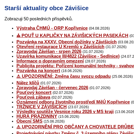
Starší aktuality obce Závišice
Zobrazuji 50 posledních příspěvků.
Výstraha ČHMÚ - ORP Kopřivnice
(04.08.2026)
⛪ POUŤ U KAPLIČKY NA ZÁVIŠICKÝCH PASEKÁCH
(0
Pozvánka na XXXV. Obecní dožínky v Závišicích
(03.08.20
Otevření restaurace U Kremlů v Závišicích
(31.07.2026)
Zpravodaj Závišan - srpen 2026
(31.07.2026)
Uzavírka komunikace III/4822 (Závišice - Sedlnice)
(24.07.
Informace o dopravním omezení
(28.07.2026)
Publicita projektu: Pořízení komunální techniky - svaho
Pozvánka na koncert
(18.06.2026)
⚠️ UPOZORNĚNÍ: Změna času svozu odpadu
(25.06.2026)
Nález klíčů
(01.07.2026)
Zpravodaj Závišan - červenec 2026
(01.07.2026)
Pouťový koncert
(02.07.2026)
Pouťová zábava
(02.07.2026)
Oznámení odboru životního prostředí MěÚ Kopřivnice
(
TRŽNICE V ZÁVIŠICÍCH
(23.07.2026)
Výsledky soutěže Vesnice roku 2026 v MS kraji
(13.06.202
HURÁ PRÁZDNINY
(15.06.2026)
Obecní SMS
(15.06.2026)
⚠️ UPOZORNĚNÍ PRO OBČANY A CHOVATELE DRŮBE
Projednávání návrhu Změny č. 3 územního plánu Závišic