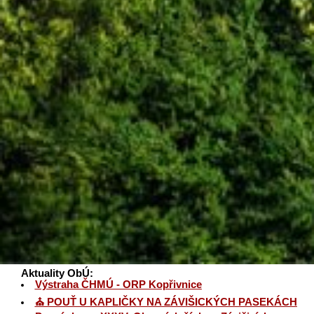
Aktuality ObÚ:
Výstraha ČHMÚ - ORP Kopřivnice
⛪ POUŤ U KAPLIČKY NA ZÁVIŠICKÝCH PASEKÁCH