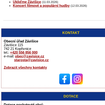
Ukliďme Závišice
(11.03.2026)
Koncert filmové a populární hudby
(12.03.2026)
KONTAKT
Obecní úřad Závišice
Závišice 115
742 21 Kopřivnice
tel.:
+420 556 856 000
e-mail:
obec@zavisice.cz
starosta@zavisice.cz
Zobrazit všechny kontakty
DOTACE
Dotace poskytnuté obcí: