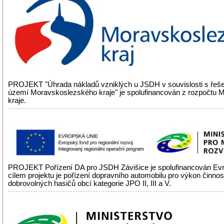
PROJEKT "Úhrada nákladů vzniklých u JSDH v souvislosti s řeš
území Moravskoslezského kraje" je spolufinancován z rozpočtu
kraje.
PROJEKT Pořízení DA pro JSDH Závišice je spolufinancován Evr
cílem projektu je pořízení dopravního automobilu pro výkon činnos
dobrovolných hasičů obcí kategorie JPO II, III a V.