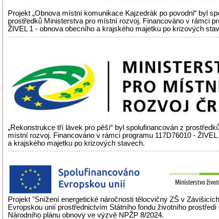
Projekt „Obnova místní komunikace Kajzedrák po povodni“ byl sp
prostředků Ministerstva pro místní rozvoj. Financováno v rámci 
ŽIVEL 1 - obnova obecního a krajského majetku po krizových sta
„Rekonstrukce tří lávek pro pěší“ byl spolufinancován z prostředků
místní rozvoj. Financováno v rámci programu 117D76010 - ŽIVEL
a krajského majetku po krizových stavech.
Projekt "Snížení energetické náročnosti tělocvičny ZŠ v Závišicíc
Evropskou unií prostřednictvím Státního fondu životního prostřed
Národního plánu obnovy ve výzvě NPŽP 8/2024.