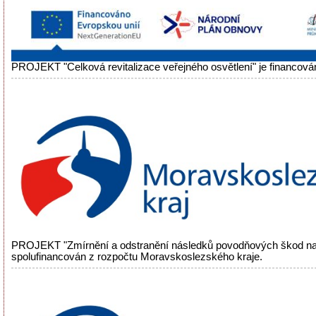
PROJEKT "Celková revitalizace veřejného osvětlení" je financová
PROJEKT "Zmírnění a odstranění následků povodňových škod na
spolufinancován z rozpočtu Moravskoslezského kraje.