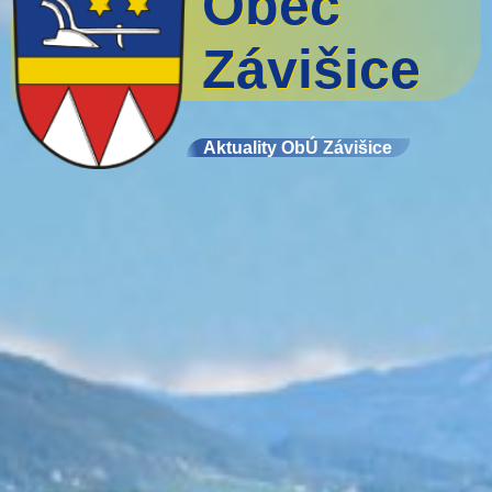
Obec
Závišice
Aktuality ObÚ Závišice