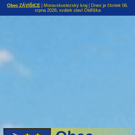
Obec ZÁVIŠICE
| Moravskoslezský kraj | Dnes je čtvrtek 06.
srpna 2026, svátek slaví Oldřiška