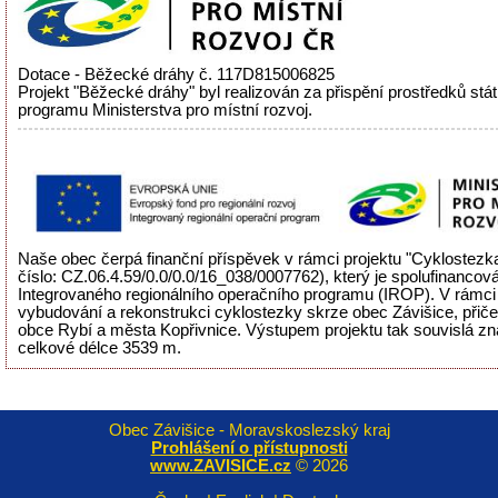
Dotace - Běžecké dráhy č. 117D815006825
Projekt "Běžecké dráhy" byl realizován za přispění prostředků stá
programu Ministerstva pro místní rozvoj.
Naše obec čerpá finanční příspěvek v rámci projektu "Cyklostezka
číslo: CZ.06.4.59/0.0/0.0/16_038/0007762), který je spolufinancov
Integrovaného regionálního operačního programu (IROP). V rámci 
vybudování a rekonstrukci cyklostezky skrze obec Závišice, přiče
obce Rybí a města Kopřivnice. Výstupem projektu tak souvislá zn
celkové délce 3539 m.
Obec Závišice - Moravskoslezský kraj
Prohlášení o přístupnosti
www.ZAVISICE.cz
© 2026