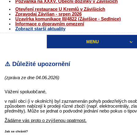
Pozvánka na XXXV. Obecní dožínky v Závišicích
Otevření restaurace U Kremlů v Závišicích
Zpravodaj Závišan - srpen 2026
Uzavírka komunikace III/4822 (Závišice - Sedlnice)
Informace o dopravním omezení
Zobrazit starší aktuality
MENU
⚠️ Důležité upozornění
(zpráva ze dne 04.06.2026)
Vážení spoluobčané,
v naší obci (i v okolních) byl zaznamenán pohyb podezřelých os
způsobem nabízejí k prodeji různé zboží (např. elektrocentrály, zla
předměty). Může se jednat o podvodné jednání nebo pokus o tipov
Žádáme vás proto o zvýšenou opatrnost.
Jak se chránit?