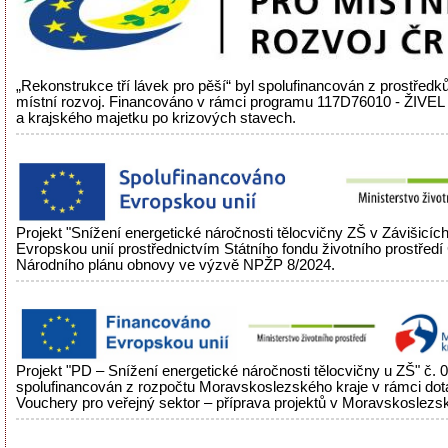
„Rekonstrukce tří lávek pro pěší“ byl spolufinancován z prostředků
místní rozvoj. Financováno v rámci programu 117D76010 - ŽIVEL
a krajského majetku po krizových stavech.
Projekt "Snížení energetické náročnosti tělocvičny ZŠ v Závišicíc
Evropskou unií prostřednictvím Státního fondu životního prostřed
Národního plánu obnovy ve výzvě NPŽP 8/2024.
Projekt "PD – Snížení energetické náročnosti tělocvičny u ZŠ" č.
spolufinancován z rozpočtu Moravskoslezského kraje v rámci do
Vouchery pro veřejný sektor – příprava projektů v Moravskoslezsk