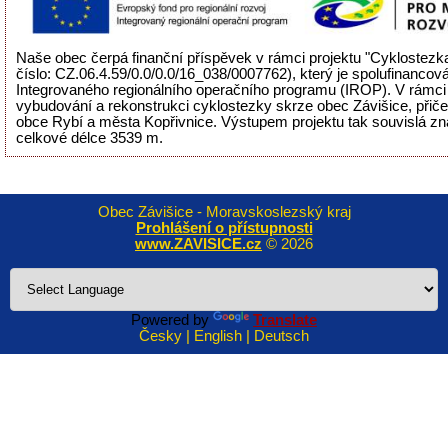
Naše obec čerpá finanční příspěvek v rámci projektu "Cyklostezka
číslo: CZ.06.4.59/0.0/0.0/16_038/0007762), který je spolufinancov
Integrovaného regionálního operačního programu (IROP). V rámci 
vybudování a rekonstrukci cyklostezky skrze obec Závišice, přiče
obce Rybí a města Kopřivnice. Výstupem projektu tak souvislá zn
celkové délce 3539 m.
Obec Závišice - Moravskoslezský kraj
Prohlášení o přístupnosti
www.ZAVISICE.cz
© 2026
Powered by
Translate
Česky | English | Deutsch