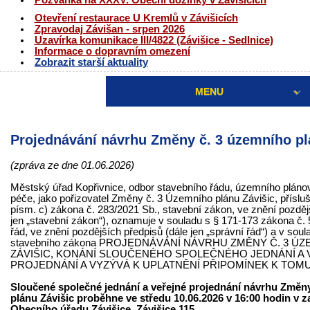
Pozvánka na XXXV. Obecní dožínky v Závišicích
Otevření restaurace U Kremlů v Závišicích
Zpravodaj Závišan - srpen 2026
Uzavírka komunikace III/4822 (Závišice - Sedlnice)
Informace o dopravním omezení
Zobrazit starší aktuality
MENU
Projednávání návrhu Změny č. 3 územního pl
(zpráva ze dne 01.06.2026)
Městský úřad Kopřivnice, odbor stavebního řádu, územního plán
péče, jako pořizovatel Změny č. 3 Územního plánu Závišic, přísluš
písm. c) zákona č. 283/2021 Sb., stavební zákon, ve znění pozděj
jen „stavební zákon“), oznamuje v souladu s § 171-173 zákona č. 
řád, ve znění pozdějších předpisů (dále jen „správní řád“) a v soul
stavebního zákona PROJEDNÁVÁNÍ NÁVRHU ZMĚNY Č. 3 Ú
ZÁVIŠIC, KONÁNÍ SLOUČENÉHO SPOLEČNÉHO JEDNÁNÍ A
PROJEDNÁNÍ A VYZÝVÁ K UPLATNĚNÍ PŘIPOMÍNEK K TOM
Sloučené společné jednání a veřejné projednání návrhu Změn
plánu Závišic proběhne ve středu 10.06.2026 v 16:00 hodin v z
Obecního úřadu Závišice, Závišice 115.