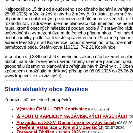
Nejpozději do 15 dnů od sloučeného společného jednání a veřejného
25.06.2026) může každý k návrhu Změny č. 3 uplatnit písemně sv
připomínkám uplatněným po stanovené lhůtě nebo ve věcech, o kt
rozhodnuto v nadřazené územně plánovací dokumentaci, se nepřih
musí, kromě obecných náležitostí podání podle § 7 správního řád
odůvodnění a vymezení území dotčeného připomínkou. Proti návr
podat námitky podle části šesté správního řádu. Písemné připomín
adrese Městský úřad Kopřivnice, odbor stavebního řádu, územníh
památkové péče, Štefánikova 1163/12, 742 21 Kopřivnice.
V souladu s § 334b odst. 6 stavebního zákona úřad územního pl
období namísto zveřejnění návrhu změny územně plánovací dok
geoportálu územního plánování zveřejňuje návrh Změny č. 3 Územ
způsobem umožňujícím dálkový přístup od 05.05.2026 do 25.06.2
www.koprivnice.cz (viz výše).
Starší aktuality obce Závišice
Zobrazuji 50 posledních příspěvků.
Výstraha ČHMÚ - ORP Kopřivnice
(04.08.2026)
⛪ POUŤ U KAPLIČKY NA ZÁVIŠICKÝCH PASEKÁCH
(0
Pozvánka na XXXV. Obecní dožínky v Závišicích
(03.08.20
Otevření restaurace U Kremlů v Závišicích
(31.07.2026)
Zpravodaj Závišan - srpen 2026
(31.07.2026)