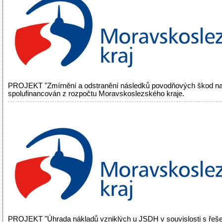
PROJEKT "Zmírnění a odstranění následků povodňových škod na
spolufinancován z rozpočtu Moravskoslezského kraje.
PROJEKT "Úhrada nákladů vzniklých u JSDH v souvislosti s řeš