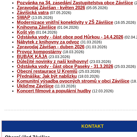
Pozvánka na 34. zasedání Zastupitelstva obce Závišice
(
Zpravodaj Závišan - květen 2026
(05.05.2026)
Závišická vatra
(07.05.2026)
SWAP
(13.05.2026)
Modernizace vnitřní konektivity v ZŠ Závišice
(16.05.2026)
Knihovna Závišice
(01.04.2026)
Košt vín
(01.04.2026)
Odstávka vody - část obce pod Hůrkou - 14.4.2026
(02.04.
Nábytek z knihovny za odvoz
(31.03.2026)
Zpravodaj Závišan - duben 2026
(31.03.2026)
Provoz kompostárny
(18.03.2026)
BUBÁK KÁJA
(23.03.2026)
Důležité novinky z naší knihovny!
(23.03.2026)
Odstávka vody - část obce Paseky - 31.3.2026
(25.03.2026)
Obecní restaurace U Kremlů
(25.03.2026)
Přednáška: Jak být nablízku
(18.03.2026)
Komunitní výsadba ovocných stromů v obci Závišice
(18
Ukliďme Závišice
(11.03.2026)
Koncert filmové a populární hudby
(12.03.2026)
KONTAKT