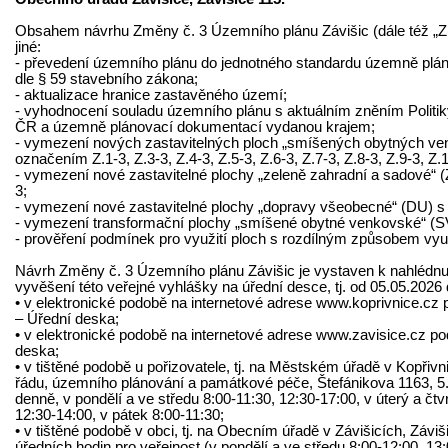
Obsahem návrhu Změny č. 3 Územního plánu Závišic (dále též „Z
jiné:
- převedení územního plánu do jednotného standardu územně pl
dle § 59 stavebního zákona;
- aktualizace hranice zastavěného území;
- vyhodnocení souladu územního plánu s aktuálním zněním Politi
ČR a územně plánovací dokumentací vydanou krajem;
- vymezení nových zastavitelných ploch „smíšených obytných ve
označením Z.1-3, Z.3-3, Z.4-3, Z.5-3, Z.6-3, Z.7-3, Z.8-3, Z.9-3, Z.1
- vymezení nové zastavitelné plochy „zeleně zahradní a sadové“ 
3;
- vymezení nové zastavitelné plochy „dopravy všeobecné“ (DU) s
- vymezení transformační plochy „smíšené obytné venkovské“ (S
- prověření podmínek pro využití ploch s rozdílným způsobem využ
Návrh Změny č. 3 Územního plánu Závišic je vystaven k nahlédnu
vyvěšení této veřejné vyhlášky na úřední desce, tj. od 05.05.2026
• v elektronické podobě na internetové adrese www.koprivnice.c
– Úřední deska;
• v elektronické podobě na internetové adrese www.zavisice.cz 
deska;
• v tištěné podobě u pořizovatele, tj. na Městském úřadě v Kopřivn
řádu, územního plánování a památkové péče, Štefánikova 1163, 5.
denně, v pondělí a ve středu 8:00-11:30, 12:30-17:00, v úterý a čtv
12:30-14:00, v pátek 8:00-11:30;
• v tištěné podobě v obci, tj. na Obecním úřadě v Závišicích, Záviš
úředních hodin pro veřejnost (v pondělí a ve středu 8:00-12:00, 13: