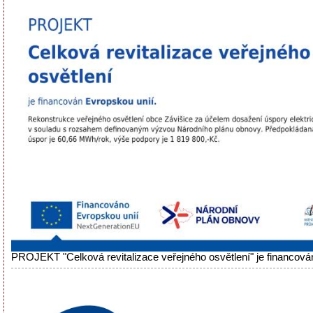
PROJEKT "Celková revitalizace veřejného osvětlení" je financová