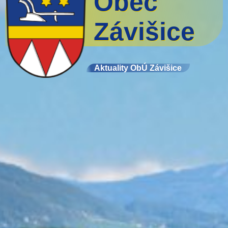
Obec
Závišice
Aktuality ObÚ Závišice