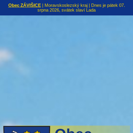
Obec ZÁVIŠICE
| Moravskoslezský kraj | Dnes je pátek 07.
srpna 2026, svátek slaví Lada