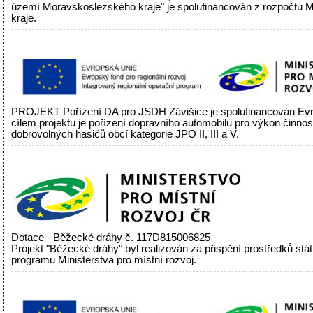
území Moravskoslezského kraje" je spolufinancován z rozpočtu
kraje.
PROJEKT Pořízení DA pro JSDH Závišice je spolufinancován Evr
cílem projektu je pořízení dopravního automobilu pro výkon činnos
dobrovolných hasičů obcí kategorie JPO II, III a V.
Dotace - Běžecké dráhy č. 117D815006825
Projekt "Běžecké dráhy" byl realizován za přispění prostředků stá
programu Ministerstva pro místní rozvoj.