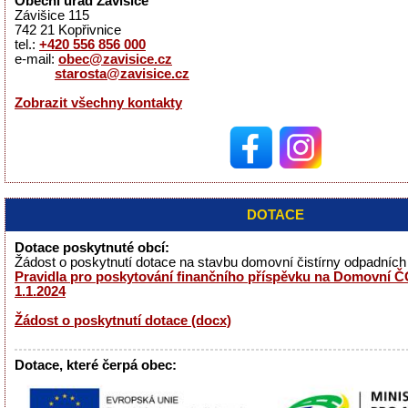
Obecní úřad Závišice
Závišice 115
742 21 Kopřivnice
tel.:
+420 556 856 000
e-mail:
obec@zavisice.cz
starosta@zavisice.cz
Zobrazit všechny kontakty
DOTACE
Dotace poskytnuté obcí:
Žádost o poskytnutí dotace na stavbu domovní čistírny odpadníc
Pravidla pro poskytování finančního příspěvku na Domovní ČO
1.1.2024
Žádost o poskytnutí dotace (docx)
Dotace, které čerpá obec: