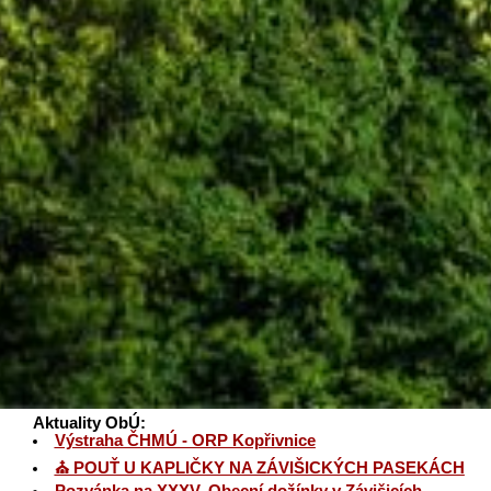
Aktuality ObÚ:
Výstraha ČHMÚ - ORP Kopřivnice
⛪ POUŤ U KAPLIČKY NA ZÁVIŠICKÝCH PASEKÁCH