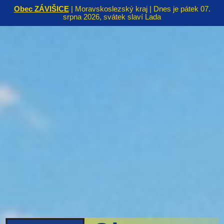
Obec ZÁVIŠICE
| Moravskoslezský kraj | Dnes je pátek 07.
srpna 2026, svátek slaví Lada