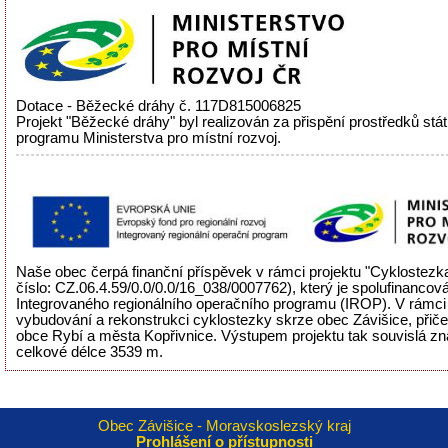
Dotace - Běžecké dráhy č. 117D815006825
Projekt "Běžecké dráhy" byl realizován za přispění prostředků stá
programu Ministerstva pro místní rozvoj.
Naše obec čerpá finanční příspěvek v rámci projektu "Cyklostezka
číslo: CZ.06.4.59/0.0/0.0/16_038/0007762), který je spolufinancov
Integrovaného regionálního operačního programu (IROP). V rámci 
vybudování a rekonstrukci cyklostezky skrze obec Závišice, přiče
obce Rybí a města Kopřivnice. Výstupem projektu tak souvislá zn
celkové délce 3539 m.
Obec Závišice - Moravskoslezský kraj
Prohlášení o přístupnosti