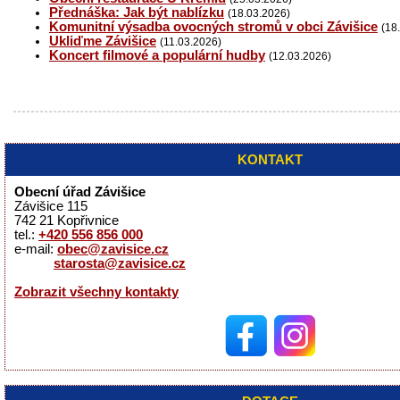
Přednáška: Jak být nablízku
(18.03.2026)
Komunitní výsadba ovocných stromů v obci Závišice
(18
Ukliďme Závišice
(11.03.2026)
Koncert filmové a populární hudby
(12.03.2026)
KONTAKT
Obecní úřad Závišice
Závišice 115
742 21 Kopřivnice
tel.:
+420 556 856 000
e-mail:
obec@zavisice.cz
starosta@zavisice.cz
Zobrazit všechny kontakty