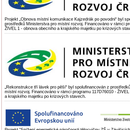
Projekt „Obnova místní komunikace Kajzedrák po povodni“ byl sp
prostředků Ministerstva pro místní rozvoj. Financováno v rámci 
ŽIVEL 1 - obnova obecního a krajského majetku po krizových sta
„Rekonstrukce tří lávek pro pěší“ byl spolufinancován z prostředků
místní rozvoj. Financováno v rámci programu 117D76010 - ŽIVEL
a krajského majetku po krizových stavech.
Projekt "Snížení energetické náročnosti tělocvičny ZŠ v Závišicíc