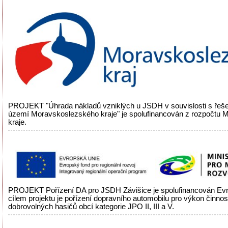
PROJEKT "Úhrada nákladů vzniklých u JSDH v souvislosti s řeš
území Moravskoslezského kraje" je spolufinancován z rozpočtu
kraje.
PROJEKT Pořízení DA pro JSDH Závišice je spolufinancován Evr
cílem projektu je pořízení dopravního automobilu pro výkon činnos
dobrovolných hasičů obcí kategorie JPO II, III a V.