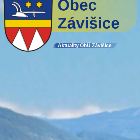
Obec
Závišice
Aktuality ObÚ Závišice