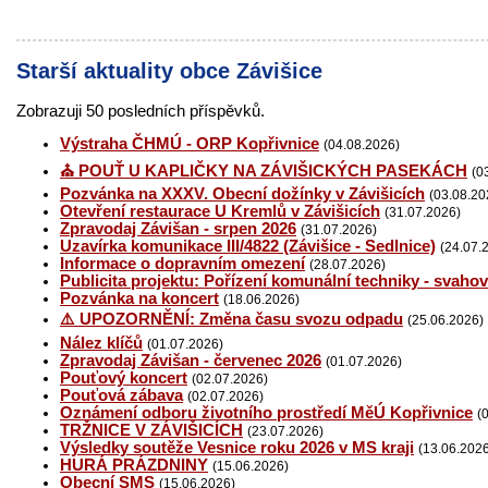
Starší aktuality obce Závišice
Zobrazuji 50 posledních příspěvků.
Výstraha ČHMÚ - ORP Kopřivnice
(04.08.2026)
⛪ POUŤ U KAPLIČKY NA ZÁVIŠICKÝCH PASEKÁCH
(0
Pozvánka na XXXV. Obecní dožínky v Závišicích
(03.08.20
Otevření restaurace U Kremlů v Závišicích
(31.07.2026)
Zpravodaj Závišan - srpen 2026
(31.07.2026)
Uzavírka komunikace III/4822 (Závišice - Sedlnice)
(24.07.
Informace o dopravním omezení
(28.07.2026)
Publicita projektu: Pořízení komunální techniky - svaho
Pozvánka na koncert
(18.06.2026)
⚠️ UPOZORNĚNÍ: Změna času svozu odpadu
(25.06.2026)
Nález klíčů
(01.07.2026)
Zpravodaj Závišan - červenec 2026
(01.07.2026)
Pouťový koncert
(02.07.2026)
Pouťová zábava
(02.07.2026)
Oznámení odboru životního prostředí MěÚ Kopřivnice
(
TRŽNICE V ZÁVIŠICÍCH
(23.07.2026)
Výsledky soutěže Vesnice roku 2026 v MS kraji
(13.06.202
HURÁ PRÁZDNINY
(15.06.2026)
Obecní SMS
(15.06.2026)