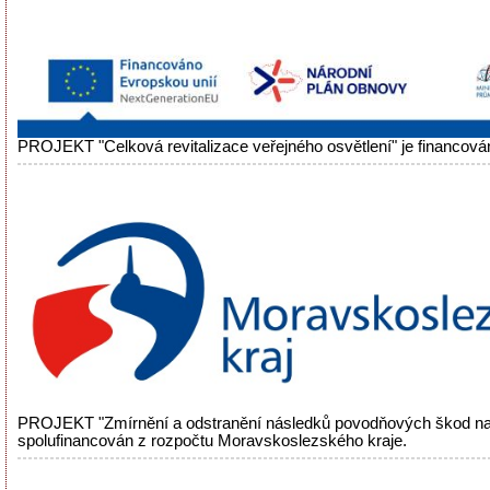
PROJEKT "Celková revitalizace veřejného osvětlení" je financová
PROJEKT "Zmírnění a odstranění následků povodňových škod na
spolufinancován z rozpočtu Moravskoslezského kraje.