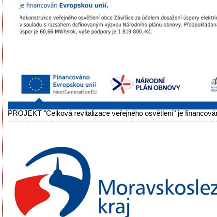
PROJEKT "Celková revitalizace veřejného osvětlení" je financová