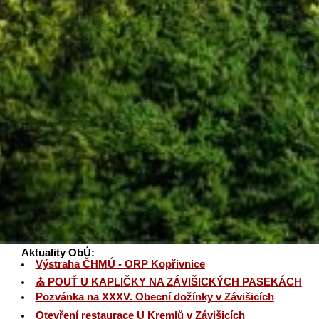
Aktuality ObÚ:
Výstraha ČHMÚ - ORP Kopřivnice
⛪ POUŤ U KAPLIČKY NA ZÁVIŠICKÝCH PASEKÁCH
Pozvánka na XXXV. Obecní dožínky v Závišicích
Otevření restaurace U Kremlů v Závišicích