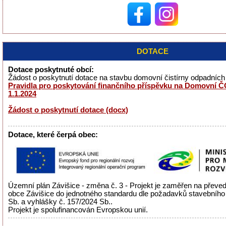
DOTACE
Dotace poskytnuté obcí:
Žádost o poskytnutí dotace na stavbu domovní čistírny odpadníc
Pravidla pro poskytování finančního příspěvku na Domovní ČO
1.1.2024
Žádost o poskytnutí dotace (docx)
Dotace, které čerpá obec:
Územní plán Závišice - změna č. 3 - Projekt je zaměřen na přev
obce Závišice do jednotného standardu dle požadavků stavebního
Sb. a vyhlášky č. 157/2024 Sb..
Projekt je spolufinancován Evropskou unií.