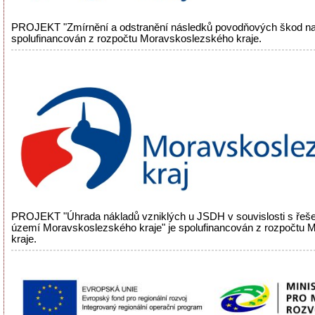
PROJEKT "Zmírnění a odstranění následků povodňových škod na
spolufinancován z rozpočtu Moravskoslezského kraje.
PROJEKT "Úhrada nákladů vzniklých u JSDH v souvislosti s řeš
území Moravskoslezského kraje" je spolufinancován z rozpočtu
kraje.