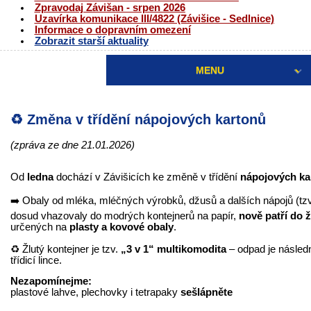
Zpravodaj Závišan - srpen 2026
Uzavírka komunikace III/4822 (Závišice - Sedlnice)
Informace o dopravním omezení
Zobrazit starší aktuality
MENU
♻️ Změna v třídění nápojových kartonů
(zpráva ze dne 21.01.2026)
Od
ledna
dochází v Závišicích ke změně v třídění
nápojových ka
➡️ Obaly od mléka, mléčných výrobků, džusů a dalších nápojů (tz
dosud vhazovaly do modrých kontejnerů na papír,
nově patří do 
určených na
plasty a kovové obaly
.
♻️ Žlutý kontejner je tzv.
„3 v 1“ multikomodita
– odpad je následn
třídicí lince.
Nezapomínejme:
plastové lahve, plechovky i tetrapaky
sešlápněte