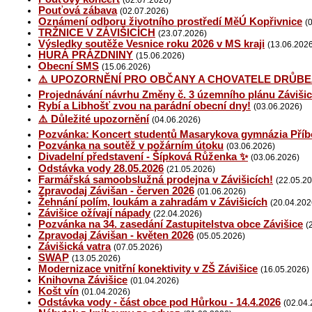
(02.07.2026)
Pouťová zábava
(02.07.2026)
Oznámení odboru životního prostředí MěÚ Kopřivnice
(
TRŽNICE V ZÁVIŠICÍCH
(23.07.2026)
Výsledky soutěže Vesnice roku 2026 v MS kraji
(13.06.202
HURÁ PRÁZDNINY
(15.06.2026)
Obecní SMS
(15.06.2026)
⚠️ UPOZORNĚNÍ PRO OBČANY A CHOVATELE DRŮBE
Projednávání návrhu Změny č. 3 územního plánu Závišic
Rybí a Libhošť zvou na parádní obecní dny!
(03.06.2026)
⚠️ Důležité upozornění
(04.06.2026)
Pozvánka: Koncert studentů Masarykova gymnázia Příb
Pozvánka na soutěž v požárním útoku
(03.06.2026)
Divadelní představení - Šípková Růženka ✨
(03.06.2026)
Odstávka vody 28.05.2026
(21.05.2026)
Farmářská samoobslužná prodejna v Závišicích!
(22.05.2
Zpravodaj Závišan - červen 2026
(01.06.2026)
Žehnání polím, loukám a zahradám v Závišicích
(20.04.202
Závišice ožívají nápady
(22.04.2026)
Pozvánka na 34. zasedání Zastupitelstva obce Závišice
(
Zpravodaj Závišan - květen 2026
(05.05.2026)
Závišická vatra
(07.05.2026)
SWAP
(13.05.2026)
Modernizace vnitřní konektivity v ZŠ Závišice
(16.05.2026)
Knihovna Závišice
(01.04.2026)
Košt vín
(01.04.2026)
Odstávka vody - část obce pod Hůrkou - 14.4.2026
(02.04.