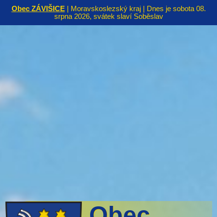
Obec ZÁVIŠICE
| Moravskoslezský kraj | Dnes je sobota 08.
srpna 2026, svátek slaví Soběslav
Obec