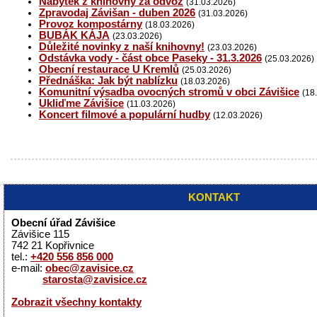
Nábytek z knihovny za odvoz
(31.03.2026)
Zpravodaj Závišan - duben 2026
(31.03.2026)
Provoz kompostárny
(18.03.2026)
BUBÁK KÁJA
(23.03.2026)
Důležité novinky z naší knihovny!
(23.03.2026)
Odstávka vody - část obce Paseky - 31.3.2026
(25.03.2026)
Obecní restaurace U Kremlů
(25.03.2026)
Přednáška: Jak být nablízku
(18.03.2026)
Komunitní výsadba ovocných stromů v obci Závišice
(18
Ukliďme Závišice
(11.03.2026)
Koncert filmové a populární hudby
(12.03.2026)
KONTAKT
Obecní úřad Závišice
Závišice 115
742 21 Kopřivnice
tel.:
+420 556 856 000
e-mail:
obec@zavisice.cz
starosta@zavisice.cz
Zobrazit všechny kontakty