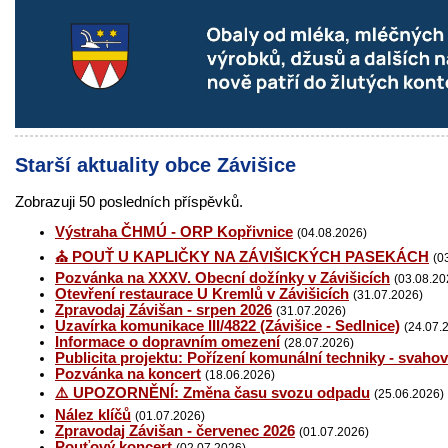
Starší aktuality obce Závišice
Zobrazuji 50 posledních příspěvků.
Výstraha ČHMÚ - ORP Kopřivnice
(04.08.2026)
⛪ POUŤ U KAPLIČKY NA ZÁVIŠICKÝCH PASEKÁCH
(0
Pozvánka na XXXV. Obecní dožínky v Závišicích
(03.08.20
Otevření restaurace U Kremlů v Závišicích
(31.07.2026)
Zpravodaj Závišan - srpen 2026
(31.07.2026)
Uzavírka komunikace III/4822 (Závišice - Sedlnice)
(24.07.
Informace o dopravním omezení
(28.07.2026)
Publicita projektu: Pořízení komunální techniky - svaho
Pozvánka na koncert
(18.06.2026)
⚠️ UPOZORNĚNÍ: Změna času svozu odpadu
(25.06.2026)
Nález klíčů
(01.07.2026)
Zpravodaj Závišan - červenec 2026
(01.07.2026)
Pouťový koncert