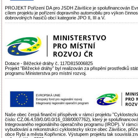
PROJEKT Pořízení DA pro JSDH Závišice je spolufinancován Evr
cílem projektu je pořízení dopravního automobilu pro výkon činnos
dobrovolných hasičů obcí kategorie JPO II, III a V.
Dotace - Běžecké dráhy č. 117D815006825
Projekt "Běžecké dráhy" byl realizován za přispění prostředků stá
programu Ministerstva pro místní rozvoj.
Naše obec čerpá finanční příspěvek v rámci projektu "Cyklostezka
číslo: CZ.06.4.59/0.0/0.0/16_038/0007762), který je spolufinancov
Integrovaného regionálního operačního programu (IROP). V rámci 
vybudování a rekonstrukci cyklostezky skrze obec Závišice, přiče
obce Rybí a města Kopřivnice. Výstupem projektu tak souvislá zn