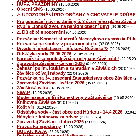
HURÁ PRÁZDNINY
(15.06.2026)
Obecní SMS
(15.06.2026)
⚠️ UPOZORNĚNÍ PRO OBČANY A CHOVATELE DRŮBE
Projednávání návrhu Změny č. 3 územního plánu Závišic
Rybí a Libhošť zvou na parádní obecní dny!
(03.06.2026)
⚠️ Důležité upozornění
(04.06.2026)
Pozvánka: Koncert studentů Masarykova gymnázia Příb
Pozvánka na soutěž v požárním útoku
(03.06.2026)
Divadelní představení - Šípková Růženka ✨
(03.06.2026)
Odstávka vody 28.05.2026
(21.05.2026)
Farmářská samoobslužná prodejna v Závišicích!
(22.05.2
Zpravodaj Závišan - červen 2026
(01.06.2026)
Žehnání polím, loukám a zahradám v Závišicích
(20.04.202
Závišice ožívají nápady
(22.04.2026)
Pozvánka na 34. zasedání Zastupitelstva obce Závišice
(
Zpravodaj Závišan - květen 2026
(05.05.2026)
Závišická vatra
(07.05.2026)
SWAP
(13.05.2026)
Modernizace vnitřní konektivity v ZŠ Závišice
(16.05.2026)
Knihovna Závišice
(01.04.2026)
Košt vín
(01.04.2026)
Odstávka vody - část obce pod Hůrkou - 14.4.2026
(02.04.
Nábytek z knihovny za odvoz
(31.03.2026)
Zpravodaj Závišan - duben 2026
(31.03.2026)
Provoz kompostárny
(18.03.2026)
BUBÁK KÁJA
(23.03.2026)