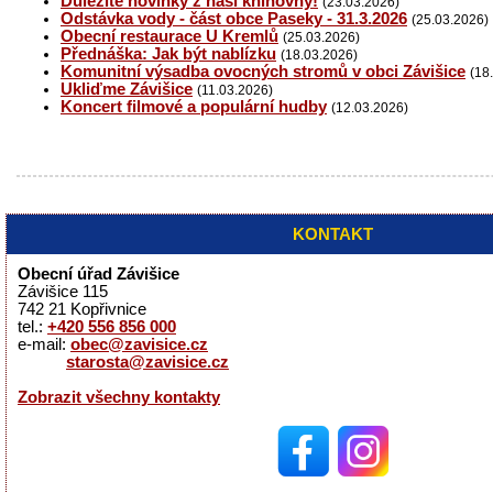
Důležité novinky z naší knihovny!
(23.03.2026)
Odstávka vody - část obce Paseky - 31.3.2026
(25.03.2026)
Obecní restaurace U Kremlů
(25.03.2026)
Přednáška: Jak být nablízku
(18.03.2026)
Komunitní výsadba ovocných stromů v obci Závišice
(18
Ukliďme Závišice
(11.03.2026)
Koncert filmové a populární hudby
(12.03.2026)
KONTAKT
Obecní úřad Závišice
Závišice 115
742 21 Kopřivnice
tel.:
+420 556 856 000
e-mail:
obec@zavisice.cz
starosta@zavisice.cz
Zobrazit všechny kontakty