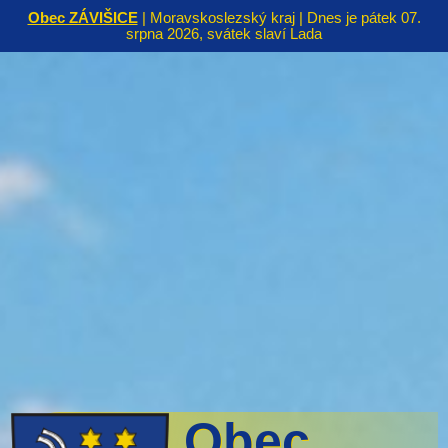
Obec ZÁVIŠICE
| Moravskoslezský kraj | Dnes je pátek 07.
srpna 2026, svátek slaví Lada
Obec