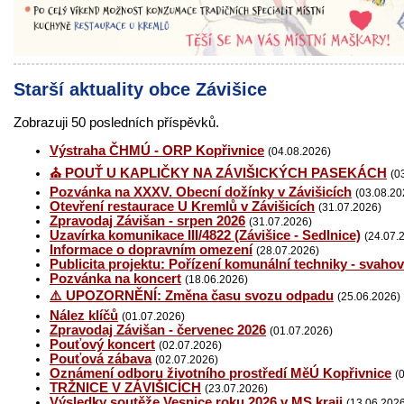
Starší aktuality obce Závišice
Zobrazuji 50 posledních příspěvků.
Výstraha ČHMÚ - ORP Kopřivnice
(04.08.2026)
⛪ POUŤ U KAPLIČKY NA ZÁVIŠICKÝCH PASEKÁCH
(0
Pozvánka na XXXV. Obecní dožínky v Závišicích
(03.08.20
Otevření restaurace U Kremlů v Závišicích
(31.07.2026)
Zpravodaj Závišan - srpen 2026
(31.07.2026)
Uzavírka komunikace III/4822 (Závišice - Sedlnice)
(24.07.
Informace o dopravním omezení
(28.07.2026)
Publicita projektu: Pořízení komunální techniky - svaho
Pozvánka na koncert
(18.06.2026)
⚠️ UPOZORNĚNÍ: Změna času svozu odpadu
(25.06.2026)
Nález klíčů
(01.07.2026)
Zpravodaj Závišan - červenec 2026
(01.07.2026)
Pouťový koncert
(02.07.2026)
Pouťová zábava
(02.07.2026)
Oznámení odboru životního prostředí MěÚ Kopřivnice
(
TRŽNICE V ZÁVIŠICÍCH
(23.07.2026)
Výsledky soutěže Vesnice roku 2026 v MS kraji
(13.06.202