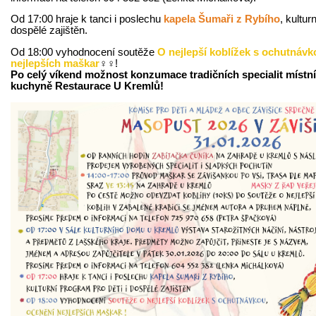
Od 17:00 hraje k tanci i poslechu
kapela Šumaři z Rybího
, kultur
dospělé zajištěn.
Od 18:00 vyhodnocení soutěže
O nejlepší koblížek s ochutnáv
nejlepších maškar
‍♀️‍♀️!
Po celý víkend možnost konzumace tradičních specialit místn
kuchyně Restaurace U Kremlů!