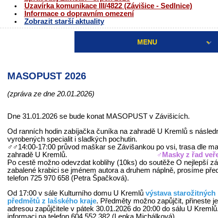
Uzavírka komunikace III/4822 (Závišice - Sedlnice)
Informace o dopravním omezení
Zobrazit starší aktuality
MENU
MASOPUST 2026
(zpráva ze dne 20.01.2026)
Dne 31.01.2026 se bude konat MASOPUST v Závišicích.
Od ranních hodin zabíjačka čuníka na zahradě U Kremlů s násle
vyrobených specialit i sladkých pochutin.
‍♂️‍♂️14:00-17:00 průvod maškar se Závišankou po vsi, trasa dle m
zahradě U Kremlů.
‍♂️
Masky z řad veře
Po cestě možno odevzdat koblihy (10ks) do soutěže O nejlepší záv
zabalené krabici se jménem autora a druhem náplně, prosíme pře
telefon 725 970 658 (Petra Špačková).
Od 17:00 v sále Kulturního domu U Kremlů
výstava starožitných 
předmětů z lašského kraje
. Předměty možno zapůjčit, přineste 
adresou zapůjčitele v pátek 30.01.2026 do 20:00 do sálu U Kreml
informaci na telefon 604 552 382 (Lenka Michálková).