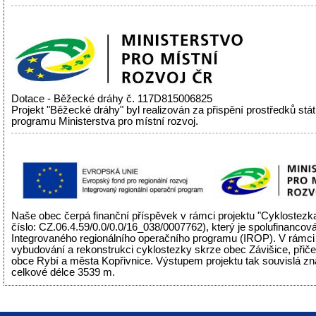
Dotace - Běžecké dráhy č. 117D815006825
Projekt "Běžecké dráhy" byl realizován za přispění prostředků stá
programu Ministerstva pro místní rozvoj.
Naše obec čerpá finanční příspěvek v rámci projektu "Cyklostezka
číslo: CZ.06.4.59/0.0/0.0/16_038/0007762), který je spolufinancov
Integrovaného regionálního operačního programu (IROP). V rámci 
vybudování a rekonstrukci cyklostezky skrze obec Závišice, přiče
obce Rybí a města Kopřivnice. Výstupem projektu tak souvislá zn
celkové délce 3539 m.