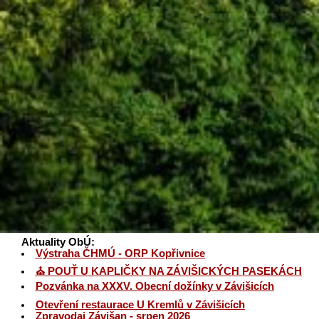
Aktuality ObÚ:
Výstraha ČHMÚ - ORP Kopřivnice
⛪ POUŤ U KAPLIČKY NA ZÁVIŠICKÝCH PASEKÁCH
Pozvánka na XXXV. Obecní dožínky v Závišicích
Otevření restaurace U Kremlů v Závišicích
Zpravodaj Závišan - srpen 2026