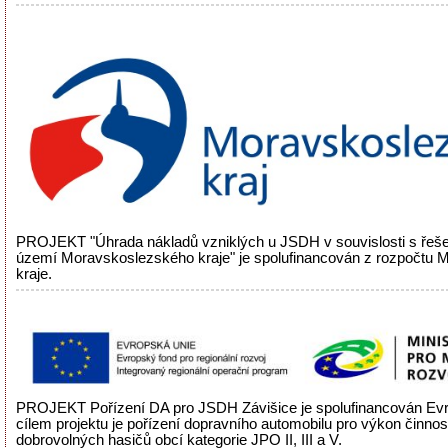
PROJEKT "Úhrada nákladů vzniklých u JSDH v souvislosti s řeš
území Moravskoslezského kraje" je spolufinancován z rozpočtu
kraje.
PROJEKT Pořízení DA pro JSDH Závišice je spolufinancován Evr
cílem projektu je pořízení dopravního automobilu pro výkon činnos
dobrovolných hasičů obcí kategorie JPO II, III a V.