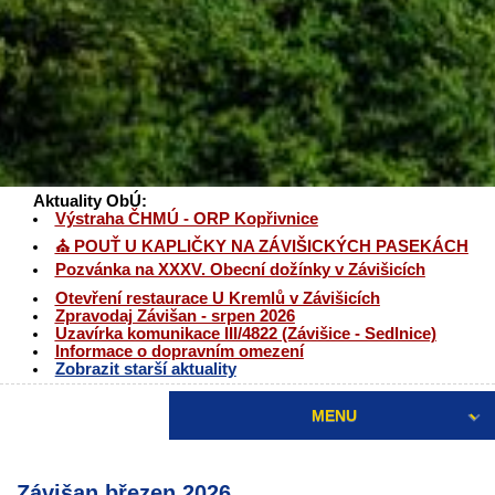
Aktuality ObÚ:
Výstraha ČHMÚ - ORP Kopřivnice
⛪ POUŤ U KAPLIČKY NA ZÁVIŠICKÝCH PASEKÁCH
Pozvánka na XXXV. Obecní dožínky v Závišicích
Otevření restaurace U Kremlů v Závišicích
Zpravodaj Závišan - srpen 2026
Uzavírka komunikace III/4822 (Závišice - Sedlnice)
Informace o dopravním omezení
Zobrazit starší aktuality
MENU
Závišan březen 2026