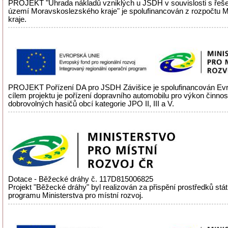
PROJEKT "Úhrada nákladů vzniklých u JSDH v souvislosti s řeš
území Moravskoslezského kraje" je spolufinancován z rozpočtu
kraje.
PROJEKT Pořízení DA pro JSDH Závišice je spolufinancován Evr
cílem projektu je pořízení dopravního automobilu pro výkon činnos
dobrovolných hasičů obcí kategorie JPO II, III a V.
Dotace - Běžecké dráhy č. 117D815006825
Projekt "Běžecké dráhy" byl realizován za přispění prostředků stá
programu Ministerstva pro místní rozvoj.