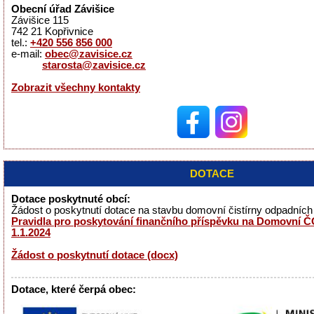
Obecní úřad Závišice
Závišice 115
742 21 Kopřivnice
tel.:
+420 556 856 000
e-mail:
obec@zavisice.cz
starosta@zavisice.cz
Zobrazit všechny kontakty
DOTACE
Dotace poskytnuté obcí:
Žádost o poskytnutí dotace na stavbu domovní čistírny odpadníc
Pravidla pro poskytování finančního příspěvku na Domovní ČO
1.1.2024
Žádost o poskytnutí dotace (docx)
Dotace, které čerpá obec: