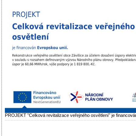
PROJEKT "Celková revitalizace veřejného osvětlení" je financová