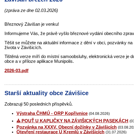
(zpráva ze dne 02.03.2026)
Březnový Závišan je venku!
Informujeme Vás, že právě vyšlo březnové vydání obecního zpra
Těšit se můžete na aktuální informace z dění v obci, pozvánky na 
života v Závišicích.
Tištěná verze míří do místní samoobsluhy, elektronická verze je 
obce a v příloze aplikace Munipolis.
2026-03.pdf
Starší aktuality obce Závišice
Zobrazuji 50 posledních příspěvků.
Výstraha ČHMÚ - ORP Kopřivnice
(04.08.2026)
⛪ POUŤ U KAPLIČKY NA ZÁVIŠICKÝCH PASEKÁCH
(0
Pozvánka na XXXV. Obecní dožínky v Závišicích
(03.08.20
Otevření restaurace U Kremlů v Závišicích
(31.07.2026)