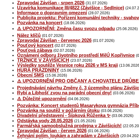
Zpravodaj Závišan - srpen 2026
(31.07.2026)
Uzavírka komunikace III/4822 (Závišice - Sedlnice)
(24.07.
Informace o dopravním omezení
(28.07.2026)
Publicita projektu: Pořízení komunální techniky - svaho
Pozvánka na koncert
(18.06.2026)
⚠️ UPOZORNĚNÍ: Změna času svozu odpadu
(25.06.2026)
Nález klíčů
(01.07.2026)
Zpravodaj Závišan - červenec 2026
(01.07.2026)
Pouťový koncert
(02.07.2026)
Pouťová zábava
(02.07.2026)
Oznámení odboru životního prostředí MěÚ Kopřivnice
(
TRŽNICE V ZÁVIŠICÍCH
(23.07.2026)
Výsledky soutěže Vesnice roku 2026 v MS kraji
(13.06.202
HURÁ PRÁZDNINY
(15.06.2026)
Obecní SMS
(15.06.2026)
⚠️ UPOZORNĚNÍ PRO OBČANY A CHOVATELE DRŮBE
Projednávání návrhu Změny č. 3 územního plánu Závišic
Rybí a Libhošť zvou na parádní obecní dny!
(03.06.2026)
⚠️ Důležité upozornění
(04.06.2026)
Pozvánka: Koncert studentů Masarykova gymnázia Příb
Pozvánka na soutěž v požárním útoku
(03.06.2026)
Divadelní představení - Šípková Růženka ✨
(03.06.2026)
Odstávka vody 28.05.2026
(21.05.2026)
Farmářská samoobslužná prodejna v Závišicích!
(22.05.2
Zpravodaj Závišan - červen 2026
(01.06.2026)
Žehnání polím, loukám a zahradám v Závišicích
(20.04.202