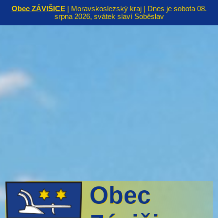
Obec ZÁVIŠICE
| Moravskoslezský kraj | Dnes je sobota 08.
srpna 2026, svátek slaví Soběslav
Obec