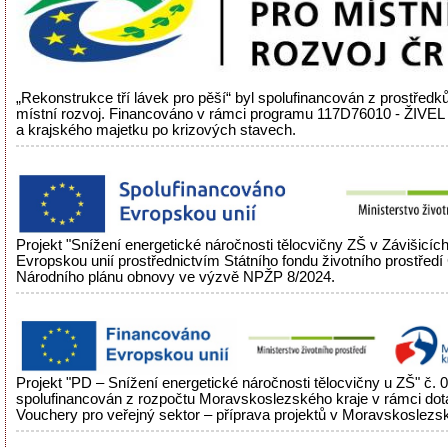
„Rekonstrukce tří lávek pro pěší“ byl spolufinancován z prostředků
místní rozvoj. Financováno v rámci programu 117D76010 - ŽIVEL
a krajského majetku po krizových stavech.
Projekt "Snížení energetické náročnosti tělocvičny ZŠ v Závišicíc
Evropskou unií prostřednictvím Státního fondu životního prostřed
Národního plánu obnovy ve výzvě NPŽP 8/2024.
Projekt "PD – Snížení energetické náročnosti tělocvičny u ZŠ" č.
spolufinancován z rozpočtu Moravskoslezského kraje v rámci do
Vouchery pro veřejný sektor – příprava projektů v Moravskoslezsk