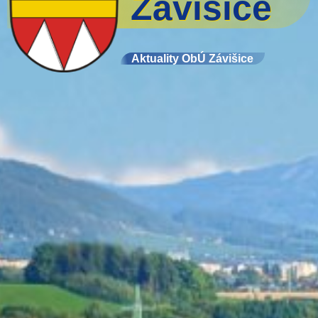
Závišice
Aktuality ObÚ Závišice