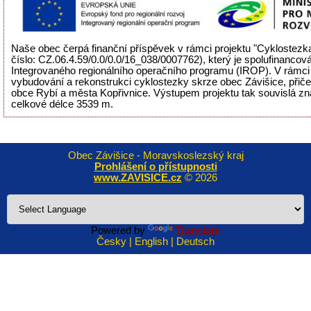
Naše obec čerpá finanční příspěvek v rámci projektu "Cyklostezka
číslo: CZ.06.4.59/0.0/0.0/16_038/0007762), který je spolufinancov
Integrovaného regionálního operačního programu (IROP). V rámci 
vybudování a rekonstrukci cyklostezky skrze obec Závišice, přiče
obce Rybí a města Kopřivnice. Výstupem projektu tak souvislá zn
celkové délce 3539 m.
Obec Závišice - Moravskoslezský kraj
Prohlášení o přístupnosti
www.ZAVISICE.cz
© 2026
Powered by
Translate
Česky | English | Deutsch