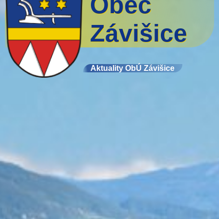
Obec
Závišice
Aktuality ObÚ Závišice