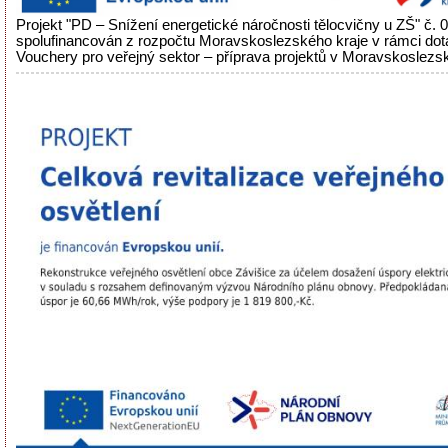
Projekt "PD – Snížení energetické náročnosti tělocvičny u ZŠ" č.
spolufinancován z rozpočtu Moravskoslezského kraje v rámci do
Vouchery pro veřejný sektor – příprava projektů v Moravskoslezsk