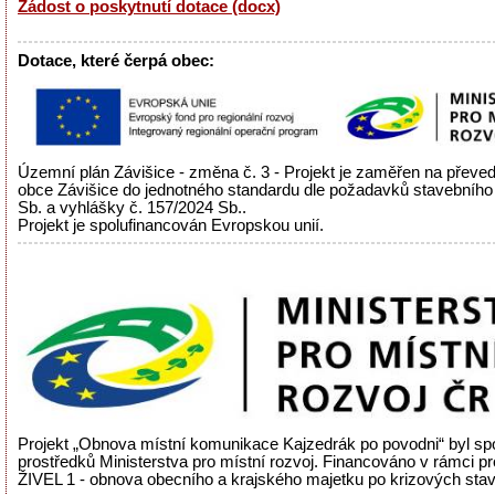
Žádost o poskytnutí dotace (docx)
Dotace, které čerpá obec:
Územní plán Závišice - změna č. 3 - Projekt je zaměřen na přev
obce Závišice do jednotného standardu dle požadavků stavebního
Sb. a vyhlášky č. 157/2024 Sb..
Projekt je spolufinancován Evropskou unií.
Projekt „Obnova místní komunikace Kajzedrák po povodni“ byl sp
prostředků Ministerstva pro místní rozvoj. Financováno v rámci 
ŽIVEL 1 - obnova obecního a krajského majetku po krizových sta