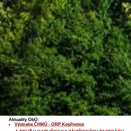
Aktuality ObÚ:
Výstraha ČHMÚ - ORP Kopřivnice