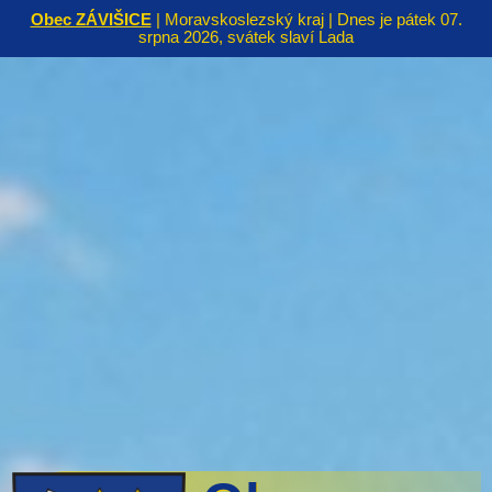
Obec ZÁVIŠICE
| Moravskoslezský kraj | Dnes je pátek 07.
srpna 2026, svátek slaví Lada