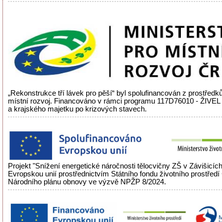
„Rekonstrukce tří lávek pro pěší“ byl spolufinancován z prostředků
místní rozvoj. Financováno v rámci programu 117D76010 - ŽIVEL
a krajského majetku po krizových stavech.
Projekt "Snížení energetické náročnosti tělocvičny ZŠ v Závišicíc
Evropskou unií prostřednictvím Státního fondu životního prostřed
Národního plánu obnovy ve výzvě NPŽP 8/2024.