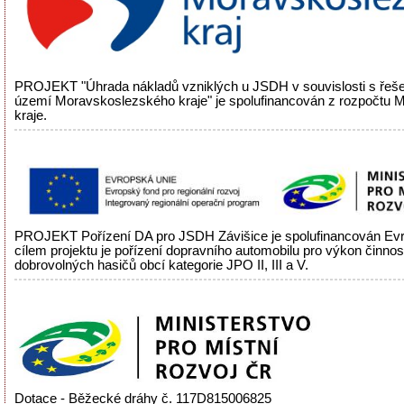
PROJEKT "Úhrada nákladů vzniklých u JSDH v souvislosti s řeš
území Moravskoslezského kraje" je spolufinancován z rozpočtu
kraje.
PROJEKT Pořízení DA pro JSDH Závišice je spolufinancován Evr
cílem projektu je pořízení dopravního automobilu pro výkon činnos
dobrovolných hasičů obcí kategorie JPO II, III a V.
Dotace - Běžecké dráhy č. 117D815006825