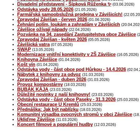
Divadelní představení - Šípková Růženka ✨
(03.06.2026)
Odstávka vody 28.05.2026
(21.05.2026)
Farmářská samoobslužná prodejna v Závišicích!
(22.05.2
Zpravodaj Závišan - červen 2026
(01.06.2026)
Žehnání polím, loukám a zahradám v Závišicích
(20.04.202
Závišice ožívají nápady
(22.04.2026)
Pozvánka na 34. zasedání Zastupitelstva obce Závišice
(
Zpravodaj Závišan - květen 2026
(05.05.2026)
Závišická vatra
(07.05.2026)
SWAP
(13.05.2026)
Modernizace vnitřní konektivity v ZŠ Závišice
(16.05.2026)
Knihovna Závišice
(01.04.2026)
Košt vín
(01.04.2026)
Odstávka vody - část obce pod Hůrkou - 14.4.2026
(02.04.
Nábytek z knihovny za odvoz
(31.03.2026)
Zpravodaj Závišan - duben 2026
(31.03.2026)
Provoz kompostárny
(18.03.2026)
BUBÁK KÁJA
(23.03.2026)
Důležité novinky z naší knihovny!
(23.03.2026)
Odstávka vody - část obce Paseky - 31.3.2026
(25.03.2026)
Obecní restaurace U Kremlů
(25.03.2026)
Přednáška: Jak být nablízku
(18.03.2026)
Komunitní výsadba ovocných stromů v obci Závišice
(18
Ukliďme Závišice
(11.03.2026)
Koncert filmové a populární hudby
(12.03.2026)