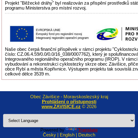
Projekt "Běžecké dráhy" byl realizován za přispění prostředků stá
programu Ministerstva pro místní rozvoj.
Naše obec čerpá finanční příspěvek v rámci projektu "Cyklostezka
číslo: CZ.06.4.59/0.0/0.0/16_038/0007762), který je spolufinancov
Integrovaného regionálního operačního programu (IROP). V rámci 
vybudování a rekonstrukci cyklostezky skrze obec Závišice, přiče
obce Rybí a města Kopřivnice. Výstupem projektu tak souvislá zn
celkové délce 3539 m.
Obec Závišice - Moravskoslezský kraj
Prohlášení o přístupnosti
www.ZAVISICE.cz
© 2026
Powered by
Translate
Česky | English | Deutsch