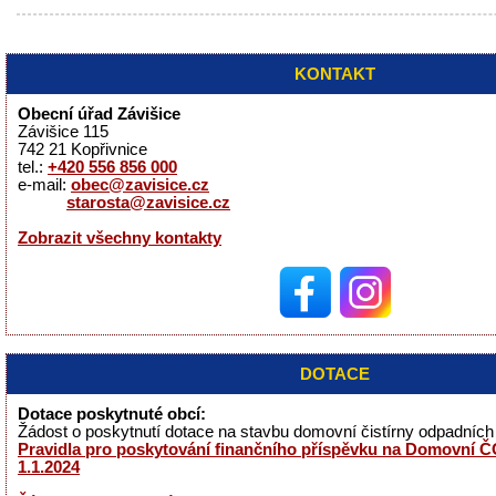
KONTAKT
Obecní úřad Závišice
Závišice 115
742 21 Kopřivnice
tel.:
+420 556 856 000
e-mail:
obec@zavisice.cz
starosta@zavisice.cz
Zobrazit všechny kontakty
DOTACE
Dotace poskytnuté obcí:
Žádost o poskytnutí dotace na stavbu domovní čistírny odpadníc
Pravidla pro poskytování finančního příspěvku na Domovní ČO
1.1.2024