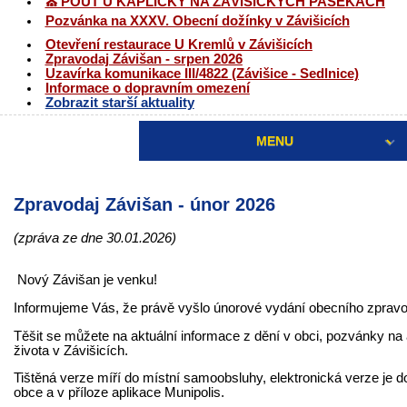
⛪ POUŤ U KAPLIČKY NA ZÁVIŠICKÝCH PASEKÁCH
Pozvánka na XXXV. Obecní dožínky v Závišicích
Otevření restaurace U Kremlů v Závišicích
Zpravodaj Závišan - srpen 2026
Uzavírka komunikace III/4822 (Závišice - Sedlnice)
Informace o dopravním omezení
Zobrazit starší aktuality
MENU
Zpravodaj Závišan - únor 2026
(zpráva ze dne 30.01.2026)
Nový Závišan je venku!
Informujeme Vás, že právě vyšlo únorové vydání obecního zpravo
Těšit se můžete na aktuální informace z dění v obci, pozvánky na 
života v Závišicích.
Tištěná verze míří do místní samoobsluhy, elektronická verze je 
obce a v příloze aplikace Munipolis.