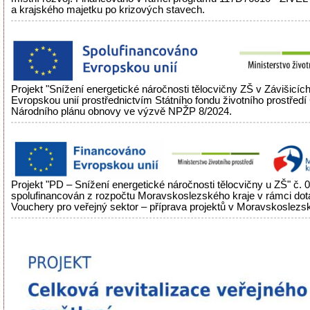
a krajského majetku po krizových stavech.
Projekt "Snížení energetické náročnosti tělocvičny ZŠ v Závišicíc
Evropskou unií prostřednictvím Státního fondu životního prostřed
Národního plánu obnovy ve výzvě NPŽP 8/2024.
Projekt "PD – Snížení energetické náročnosti tělocvičny u ZŠ" č.
spolufinancován z rozpočtu Moravskoslezského kraje v rámci do
Vouchery pro veřejný sektor – příprava projektů v Moravskoslezsk