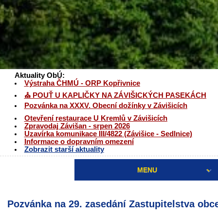
Aktuality ObÚ:
Výstraha ČHMÚ - ORP Kopřivnice
⛪ POUŤ U KAPLIČKY NA ZÁVIŠICKÝCH PASEKÁCH
Pozvánka na XXXV. Obecní dožínky v Závišicích
Otevření restaurace U Kremlů v Závišicích
Zpravodaj Závišan - srpen 2026
Uzavírka komunikace III/4822 (Závišice - Sedlnice)
Informace o dopravním omezení
Zobrazit starší aktuality
MENU
Pozvánka na 29. zasedání Zastupitelstva obc