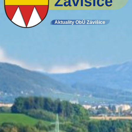
Závišice
Aktuality ObÚ Závišice