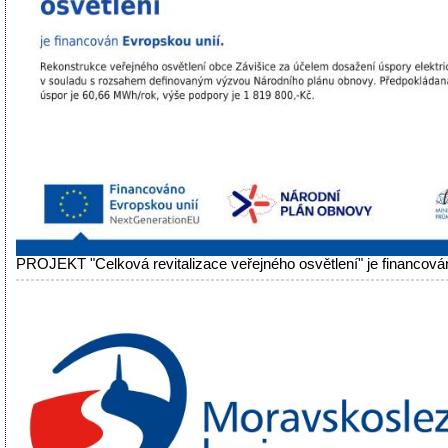
PROJEKT "Celková revitalizace veřejného osvětlení" je financová