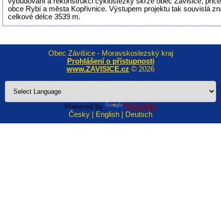
vybudování a rekonstrukci cyklostezky skrze obec Závišice, přiče
obce Rybí a města Kopřivnice. Výstupem projektu tak souvislá zn
celkové délce 3539 m.
Obec Závišice - Moravskoslezský kraj
Prohlášení o přístupnosti
www.ZAVISICE.cz
© 2026
Powered by
Translate
Česky | English | Deutsch