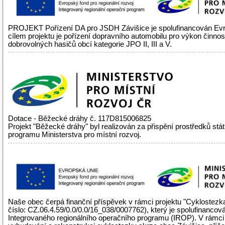
PROJEKT Pořízení DA pro JSDH Závišice je spolufinancován Evr
cílem projektu je pořízení dopravního automobilu pro výkon činnos
dobrovolných hasičů obcí kategorie JPO II, III a V.
Dotace - Běžecké dráhy č. 117D815006825
Projekt "Běžecké dráhy" byl realizován za přispění prostředků stá
programu Ministerstva pro místní rozvoj.
Naše obec čerpá finanční příspěvek v rámci projektu "Cyklostezka
číslo: CZ.06.4.59/0.0/0.0/16_038/0007762), který je spolufinancov
Integrovaného regionálního operačního programu (IROP). V rámci 