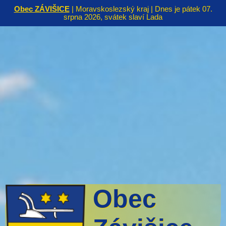
Obec ZÁVIŠICE
| Moravskoslezský kraj | Dnes je pátek 07.
srpna 2026, svátek slaví Lada
Obec