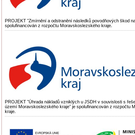
PROJEKT "Zmírnění a odstranění následků povodňových škod na
spolufinancován z rozpočtu Moravskoslezského kraje.
PROJEKT "Úhrada nákladů vzniklých u JSDH v souvislosti s řeš
území Moravskoslezského kraje" je spolufinancován z rozpočtu
kraje.