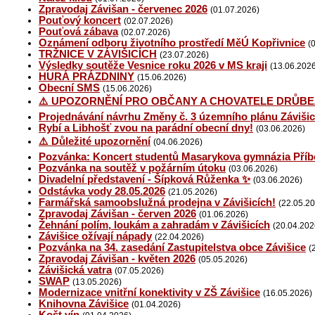
Zpravodaj Závišan - červenec 2026
(01.07.2026)
Pouťový koncert
(02.07.2026)
Pouťová zábava
(02.07.2026)
Oznámení odboru životního prostředí MěÚ Kopřivnice
(
TRŽNICE V ZÁVIŠICÍCH
(23.07.2026)
Výsledky soutěže Vesnice roku 2026 v MS kraji
(13.06.202
HURÁ PRÁZDNINY
(15.06.2026)
Obecní SMS
(15.06.2026)
⚠️ UPOZORNĚNÍ PRO OBČANY A CHOVATELE DRŮBE
Projednávání návrhu Změny č. 3 územního plánu Závišic
Rybí a Libhošť zvou na parádní obecní dny!
(03.06.2026)
⚠️ Důležité upozornění
(04.06.2026)
Pozvánka: Koncert studentů Masarykova gymnázia Příb
Pozvánka na soutěž v požárním útoku
(03.06.2026)
Divadelní představení - Šípková Růženka ✨
(03.06.2026)
Odstávka vody 28.05.2026
(21.05.2026)
Farmářská samoobslužná prodejna v Závišicích!
(22.05.2
Zpravodaj Závišan - červen 2026
(01.06.2026)
Žehnání polím, loukám a zahradám v Závišicích
(20.04.202
Závišice ožívají nápady
(22.04.2026)
Pozvánka na 34. zasedání Zastupitelstva obce Závišice
(
Zpravodaj Závišan - květen 2026
(05.05.2026)
Závišická vatra
(07.05.2026)
SWAP
(13.05.2026)
Modernizace vnitřní konektivity v ZŠ Závišice
(16.05.2026)
Knihovna Závišice
(01.04.2026)