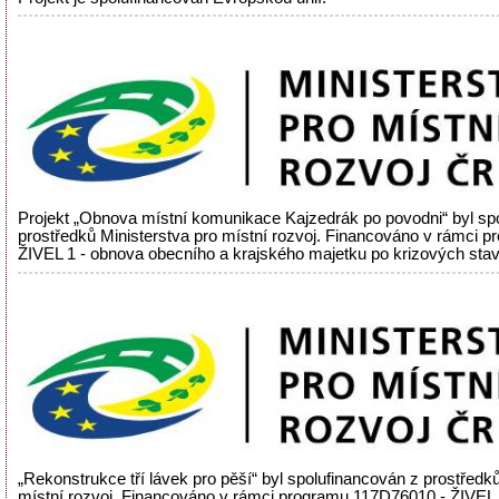
Projekt „Obnova místní komunikace Kajzedrák po povodni“ byl sp
prostředků Ministerstva pro místní rozvoj. Financováno v rámci 
ŽIVEL 1 - obnova obecního a krajského majetku po krizových sta
„Rekonstrukce tří lávek pro pěší“ byl spolufinancován z prostředků
místní rozvoj. Financováno v rámci programu 117D76010 - ŽIVEL