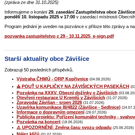
(zpráva ze dne 31.10.2025)
Informujeme o konání
29. zasedání Zastupitelstva obce Závišice
pondělí 10
. listopadu 2025 v 17:00
v zasedací místnosti Obecníh
Program jednání je uveden na pozvánce v příloze této zprávy a na
pozvanka zastupitelstvo c 29 - 10.11.2025_e-sign.pdf
Starší aktuality obce Závišice
Zobrazuji 50 posledních příspěvků.
Výstraha ČHMÚ - ORP Kopřivnice
(04.08.2026)
⛪ POUŤ U KAPLIČKY NA ZÁVIŠICKÝCH PASEKÁCH
(0
Pozvánka na XXXV. Obecní dožínky v Závišicích
(03.08.20
Otevření restaurace U Kremlů v Závišicích
(31.07.2026)
Zpravodaj Závišan - srpen 2026
(31.07.2026)
Uzavírka komunikace III/4822 (Závišice - Sedlnice)
(24.07.
Informace o dopravním omezení
(28.07.2026)
Publicita projektu: Pořízení komunální techniky - svaho
Pozvánka na koncert
(18.06.2026)
⚠️ UPOZORNĚNÍ: Změna času svozu odpadu
(25.06.2026)
Nález klíčů
(01.07.2026)