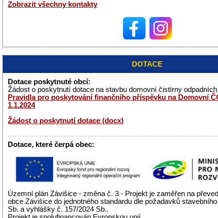
Zobrazit všechny kontakty
DOTACE
Dotace poskytnuté obcí:
Žádost o poskytnutí dotace na stavbu domovní čistírny odpadníc
Pravidla pro poskytování finančního příspěvku na Domovní ČO
1.1.2024
Žádost o poskytnutí dotace (docx)
Dotace, které čerpá obec:
Územní plán Závišice - změna č. 3 - Projekt je zaměřen na přev
obce Závišice do jednotného standardu dle požadavků stavebního
Sb. a vyhlášky č. 157/2024 Sb..
Projekt je spolufinancován Evropskou unií.