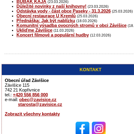
BUBÁK KÁJA
(23.03.2026)
Důležité novinky z naší knihovny!
(23.03.2026)
Odstávka vody - část obce Paseky - 31.3.2026
(25.03.2026)
Obecní restaurace U Kremlů
(25.03.2026)
Přednáška: Jak být nablízku
(18.03.2026)
Komunitní výsadba ovocných stromů v obci Závišice
(18
Ukliďme Závišice
(11.03.2026)
Koncert filmové a populární hudby
(12.03.2026)
KONTAKT
Obecní úřad Závišice
Závišice 115
742 21 Kopřivnice
tel.:
+420 556 856 000
e-mail:
obec@zavisice.cz
starosta@zavisice.cz
Zobrazit všechny kontakty