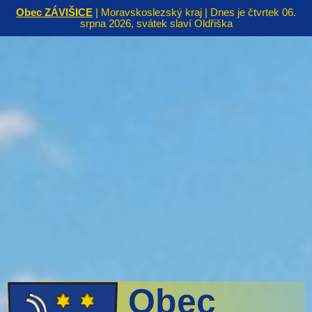
Obec ZÁVIŠICE
| Moravskoslezský kraj | Dnes je čtvrtek 06.
srpna 2026, svátek slaví Oldřiška
Obec