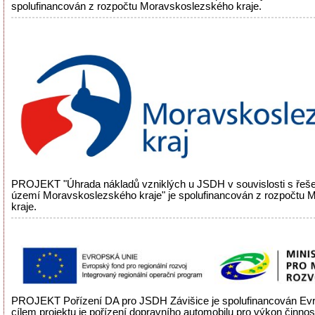
spolufinancován z rozpočtu Moravskoslezského kraje.
PROJEKT "Úhrada nákladů vzniklých u JSDH v souvislosti s řeš
území Moravskoslezského kraje" je spolufinancován z rozpočtu
kraje.
PROJEKT Pořízení DA pro JSDH Závišice je spolufinancován Evr
cílem projektu je pořízení dopravního automobilu pro výkon činnos