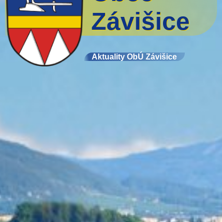
Závišice
Aktuality ObÚ Závišice