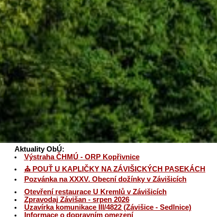
Aktuality ObÚ:
Výstraha ČHMÚ - ORP Kopřivnice
⛪ POUŤ U KAPLIČKY NA ZÁVIŠICKÝCH PASEKÁCH
Pozvánka na XXXV. Obecní dožínky v Závišicích
Otevření restaurace U Kremlů v Závišicích
Zpravodaj Závišan - srpen 2026
Uzavírka komunikace III/4822 (Závišice - Sedlnice)
Informace o dopravním omezení