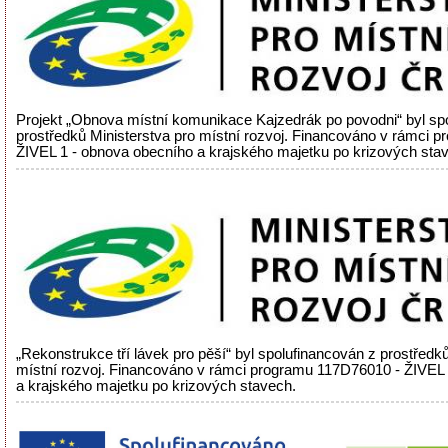
Projekt „Obnova místní komunikace Kajzedrák po povodni“ byl sp
prostředků Ministerstva pro místní rozvoj. Financováno v rámci 
ŽIVEL 1 - obnova obecního a krajského majetku po krizových sta
„Rekonstrukce tří lávek pro pěší“ byl spolufinancován z prostředků
místní rozvoj. Financováno v rámci programu 117D76010 - ŽIVEL
a krajského majetku po krizových stavech.