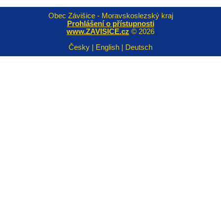
Obec Závišice - Moravskoslezský kraj
Prohlášení o přístupnosti
www.ZAVISICE.cz
© 2026
Česky | English | Deutsch