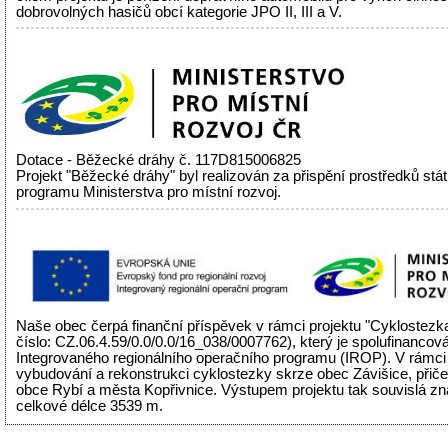
dobrovolných hasičů obcí kategorie JPO II, III a V.
Dotace - Běžecké dráhy č. 117D815006825
Projekt "Běžecké dráhy" byl realizován za přispění prostředků stá
programu Ministerstva pro místní rozvoj.
Naše obec čerpá finanční příspěvek v rámci projektu "Cyklostezka
číslo: CZ.06.4.59/0.0/0.0/16_038/0007762), který je spolufinancov
Integrovaného regionálního operačního programu (IROP). V rámci 
vybudování a rekonstrukci cyklostezky skrze obec Závišice, přiče
obce Rybí a města Kopřivnice. Výstupem projektu tak souvislá zn
celkové délce 3539 m.