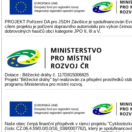
PROJEKT Pořízení DA pro JSDH Závišice je spolufinancován Evr
cílem projektu je pořízení dopravního automobilu pro výkon činnos
dobrovolných hasičů obcí kategorie JPO II, III a V.
Dotace - Běžecké dráhy č. 117D815006825
Projekt "Běžecké dráhy" byl realizován za přispění prostředků stá
programu Ministerstva pro místní rozvoj.
Naše obec čerpá finanční příspěvek v rámci projektu "Cyklostezka
číslo: CZ.06.4.59/0.0/0.0/16_038/0007762), který je spolufinancov