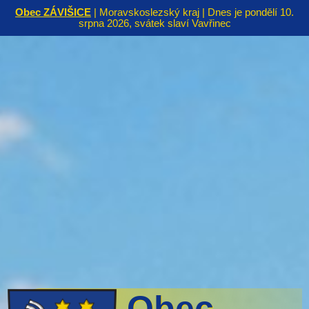
Obec ZÁVIŠICE
| Moravskoslezský kraj | Dnes je pondělí 10.
srpna 2026, svátek slaví Vavřinec
Obec