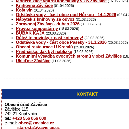
Modernizace vnitřní konektivity v ZŠ Závišice
(16.05.2026)
Knihovna Závišice
(01.04.2026)
Košt vín
(01.04.2026)
Odstávka vody - část obce pod Hůrkou - 14.4.2026
(02.04.
Nábytek z knihovny za odvoz
(31.03.2026)
Zpravodaj Závišan - duben 2026
(31.03.2026)
Provoz kompostárny
(18.03.2026)
BUBÁK KÁJA
(23.03.2026)
Důležité novinky z naší knihovny!
(23.03.2026)
Odstávka vody - část obce Paseky - 31.3.2026
(25.03.2026)
Obecní restaurace U Kremlů
(25.03.2026)
Přednáška: Jak být nablízku
(18.03.2026)
Komunitní výsadba ovocných stromů v obci Závišice
(18
Ukliďme Závišice
(11.03.2026)
KONTAKT
Obecní úřad Závišice
Závišice 115
742 21 Kopřivnice
tel.:
+420 556 856 000
e-mail:
obec@zavisice.cz
starosta@zavisice.cz