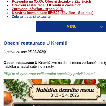
Pozvánka na XXXV. Obecní dožínky v Závišicích
Otevření restaurace U Kremlů v Závišicích
Zpravodaj Závišan - srpen 2026
Uzavírka komunikace III/4822 (Závišice - Sedlnice)
Zobrazit starší aktuality
MENU
Obecní restaurace U Kremlů
(zpráva ze dne 25.03.2026)
Obecní restaurace U Kremlů
zve na denní menu velikonočního t
nabídku a nabízí catering a rauty.
Přijďte si vychutnat velikonoční speciality právě k nám!