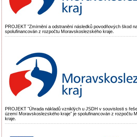
PROJEKT "Zmírnění a odstranění následků povodňových škod na
spolufinancován z rozpočtu Moravskoslezského kraje.
PROJEKT "Úhrada nákladů vzniklých u JSDH v souvislosti s řeš
území Moravskoslezského kraje" je spolufinancován z rozpočtu
kraje.