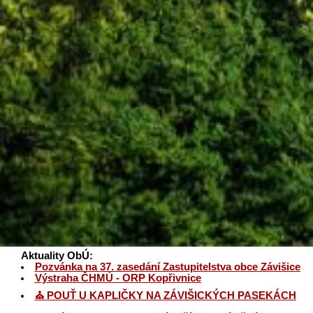
Aktuality ObÚ:
Pozvánka na 37. zasedání Zastupitelstva obce Závišice
Výstraha ČHMÚ - ORP Kopřivnice
⛪ POUŤ U KAPLIČKY NA ZÁVIŠICKÝCH PASEKÁCH