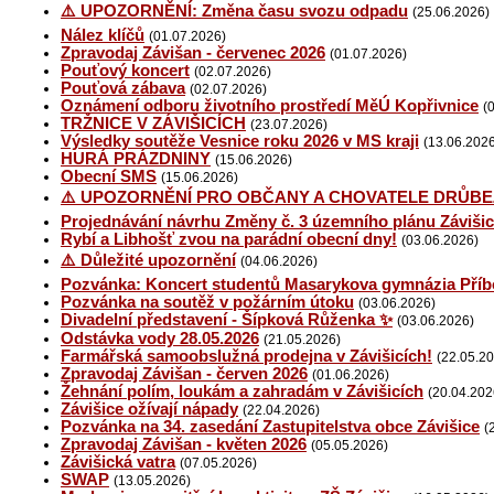
⚠️ UPOZORNĚNÍ: Změna času svozu odpadu
(25.06.2026)
Nález klíčů
(01.07.2026)
Zpravodaj Závišan - červenec 2026
(01.07.2026)
Pouťový koncert
(02.07.2026)
Pouťová zábava
(02.07.2026)
Oznámení odboru životního prostředí MěÚ Kopřivnice
(
TRŽNICE V ZÁVIŠICÍCH
(23.07.2026)
Výsledky soutěže Vesnice roku 2026 v MS kraji
(13.06.202
HURÁ PRÁZDNINY
(15.06.2026)
Obecní SMS
(15.06.2026)
⚠️ UPOZORNĚNÍ PRO OBČANY A CHOVATELE DRŮBE
Projednávání návrhu Změny č. 3 územního plánu Závišic
Rybí a Libhošť zvou na parádní obecní dny!
(03.06.2026)
⚠️ Důležité upozornění
(04.06.2026)
Pozvánka: Koncert studentů Masarykova gymnázia Příb
Pozvánka na soutěž v požárním útoku
(03.06.2026)
Divadelní představení - Šípková Růženka ✨
(03.06.2026)
Odstávka vody 28.05.2026
(21.05.2026)
Farmářská samoobslužná prodejna v Závišicích!
(22.05.2
Zpravodaj Závišan - červen 2026
(01.06.2026)
Žehnání polím, loukám a zahradám v Závišicích
(20.04.202
Závišice ožívají nápady
(22.04.2026)
Pozvánka na 34. zasedání Zastupitelstva obce Závišice
(
Zpravodaj Závišan - květen 2026
(05.05.2026)
Závišická vatra
(07.05.2026)
SWAP
(13.05.2026)