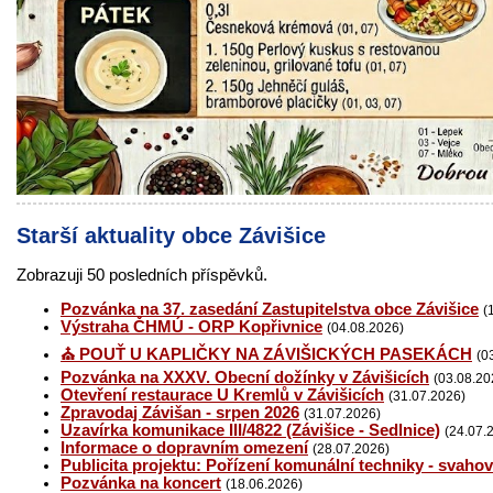
Starší aktuality obce Závišice
Zobrazuji 50 posledních příspěvků.
Pozvánka na 37. zasedání Zastupitelstva obce Závišice
(
Výstraha ČHMÚ - ORP Kopřivnice
(04.08.2026)
⛪ POUŤ U KAPLIČKY NA ZÁVIŠICKÝCH PASEKÁCH
(0
Pozvánka na XXXV. Obecní dožínky v Závišicích
(03.08.20
Otevření restaurace U Kremlů v Závišicích
(31.07.2026)
Zpravodaj Závišan - srpen 2026
(31.07.2026)
Uzavírka komunikace III/4822 (Závišice - Sedlnice)
(24.07.
Informace o dopravním omezení
(28.07.2026)
Publicita projektu: Pořízení komunální techniky - svaho
Pozvánka na koncert
(18.06.2026)