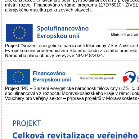
„Rekonstrukce tří lávek pro pěší“ byl spolufinancován z prostředků
místní rozvoj. Financováno v rámci programu 117D76010 - ŽIVEL
a krajského majetku po krizových stavech.
Projekt "Snížení energetické náročnosti tělocvičny ZŠ v Závišicíc
Evropskou unií prostřednictvím Státního fondu životního prostřed
Národního plánu obnovy ve výzvě NPŽP 8/2024.
Projekt "PD – Snížení energetické náročnosti tělocvičny u ZŠ" č.
spolufinancován z rozpočtu Moravskoslezského kraje v rámci do
Vouchery pro veřejný sektor – příprava projektů v Moravskoslezsk