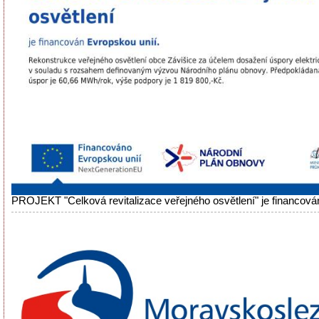
PROJEKT "Celková revitalizace veřejného osvětlení" je financová