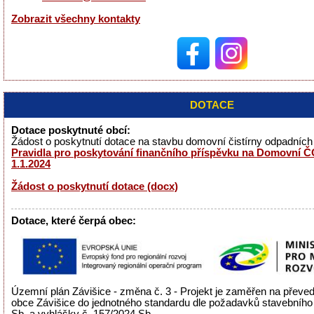
Zobrazit všechny kontakty
DOTACE
Dotace poskytnuté obcí:
Žádost o poskytnutí dotace na stavbu domovní čistírny odpadníc
Pravidla pro poskytování finančního příspěvku na Domovní ČO
1.1.2024
Žádost o poskytnutí dotace (docx)
Dotace, které čerpá obec:
Územní plán Závišice - změna č. 3 - Projekt je zaměřen na přev
obce Závišice do jednotného standardu dle požadavků stavebního
Sb. a vyhlášky č. 157/2024 Sb..