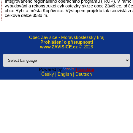
Integrovaného regionálního operačního programu (IROP). V rámci 
vybudování a rekonstrukci cyklostezky skrze obec Závišice, přiče
obce Rybí a města Kopřivnice. Výstupem projektu tak souvislá zn
celkové délce 3539 m.
Obec Závišice - Moravskoslezský kraj
Prohlášení o přístupnosti
www.ZAVISICE.cz
© 2026
Powered by
Translate
Česky | English | Deutsch