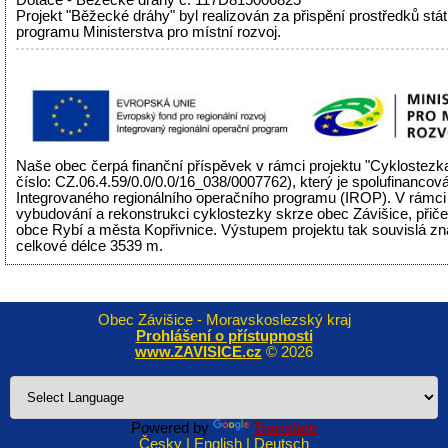
Dotace - Běžecké dráhy č. 117D815006825
Projekt "Běžecké dráhy" byl realizován za přispění prostředků stá
programu Ministerstva pro místní rozvoj.
Naše obec čerpá finanční příspěvek v rámci projektu "Cyklostezka
číslo: CZ.06.4.59/0.0/0.0/16_038/0007762), který je spolufinancov
Integrovaného regionálního operačního programu (IROP). V rámci 
vybudování a rekonstrukci cyklostezky skrze obec Závišice, přiče
obce Rybí a města Kopřivnice. Výstupem projektu tak souvislá zn
celkové délce 3539 m.
Obec Závišice - Moravskoslezský kraj
Prohlášení o přístupnosti
www.ZAVISICE.cz
© 2026
Powered by
Translate
Česky | English | Deutsch