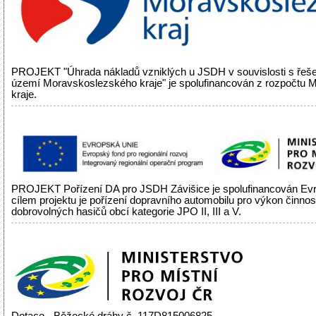
PROJEKT "Úhrada nákladů vzniklých u JSDH v souvislosti s řeš
území Moravskoslezského kraje" je spolufinancován z rozpočtu
kraje.
PROJEKT Pořízení DA pro JSDH Závišice je spolufinancován Evr
cílem projektu je pořízení dopravního automobilu pro výkon činnos
dobrovolných hasičů obcí kategorie JPO II, III a V.