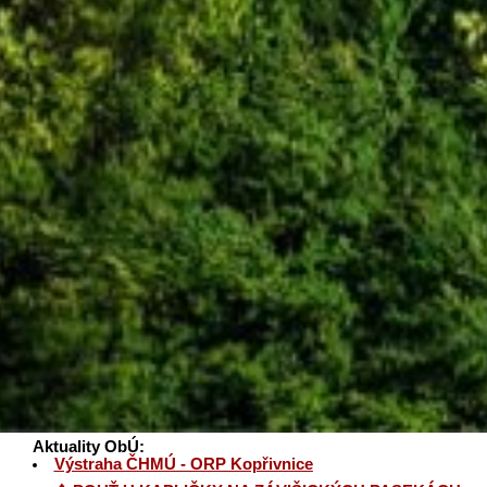
Aktuality ObÚ:
Výstraha ČHMÚ - ORP Kopřivnice