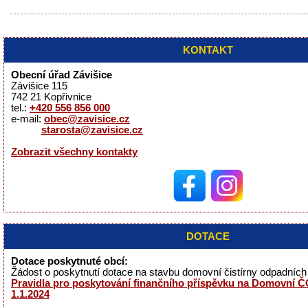
KONTAKT
Obecní úřad Závišice
Závišice 115
742 21 Kopřivnice
tel.:
+420 556 856 000
e-mail:
obec@zavisice.cz
starosta@zavisice.cz
Zobrazit všechny kontakty
DOTACE
Dotace poskytnuté obcí:
Žádost o poskytnutí dotace na stavbu domovní čistírny odpadníc
Pravidla pro poskytování finančního příspěvku na Domovní ČO
1.1.2024