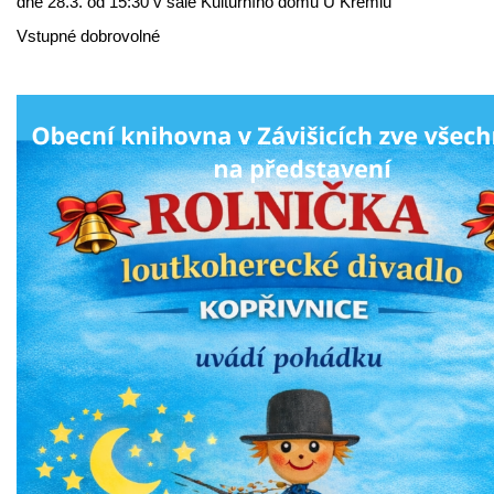
dne 28.3. od 15:30 v sále Kulturního domu U Kremlů
Vstupné dobrovolné