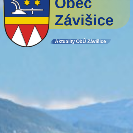
Obec
Závišice
Aktuality ObÚ Závišice