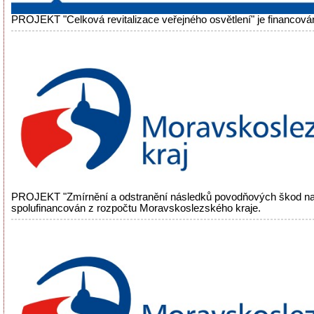
PROJEKT "Celková revitalizace veřejného osvětlení" je financová
PROJEKT "Zmírnění a odstranění následků povodňových škod na
spolufinancován z rozpočtu Moravskoslezského kraje.