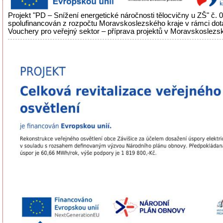
Projekt "PD – Snížení energetické náročnosti tělocvičny u ZŠ" č.
spolufinancován z rozpočtu Moravskoslezského kraje v rámci do
Vouchery pro veřejný sektor – příprava projektů v Moravskoslezsk