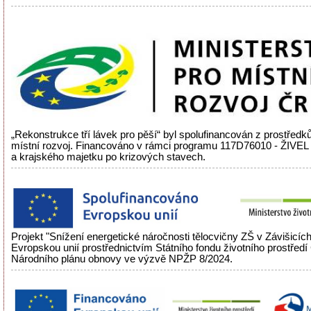
„Rekonstrukce tří lávek pro pěší“ byl spolufinancován z prostředků
místní rozvoj. Financováno v rámci programu 117D76010 - ŽIVEL
a krajského majetku po krizových stavech.
Projekt "Snížení energetické náročnosti tělocvičny ZŠ v Závišicíc
Evropskou unií prostřednictvím Státního fondu životního prostřed
Národního plánu obnovy ve výzvě NPŽP 8/2024.