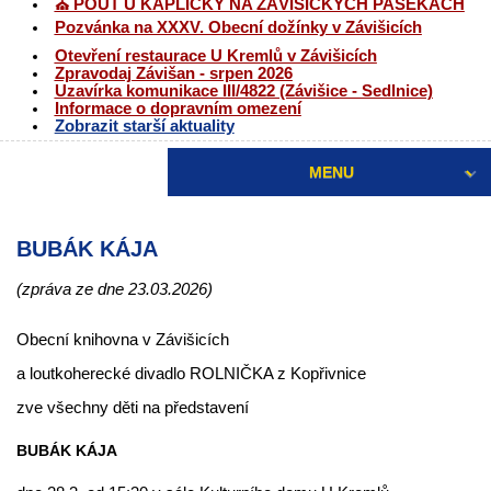
⛪ POUŤ U KAPLIČKY NA ZÁVIŠICKÝCH PASEKÁCH
Pozvánka na XXXV. Obecní dožínky v Závišicích
Otevření restaurace U Kremlů v Závišicích
Zpravodaj Závišan - srpen 2026
Uzavírka komunikace III/4822 (Závišice - Sedlnice)
Informace o dopravním omezení
Zobrazit starší aktuality
MENU
BUBÁK KÁJA
(zpráva ze dne 23.03.2026)
Obecní knihovna v Závišicích
a loutkoherecké divadlo ROLNIČKA z Kopřivnice
zve všechny děti na představení
BUBÁK KÁJA