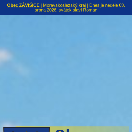
Obec ZÁVIŠICE
| Moravskoslezský kraj | Dnes je neděle 09.
srpna 2026, svátek slaví Roman