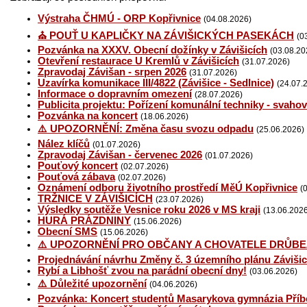
Výstraha ČHMÚ - ORP Kopřivnice
(04.08.2026)
⛪ POUŤ U KAPLIČKY NA ZÁVIŠICKÝCH PASEKÁCH
(0
Pozvánka na XXXV. Obecní dožínky v Závišicích
(03.08.20
Otevření restaurace U Kremlů v Závišicích
(31.07.2026)
Zpravodaj Závišan - srpen 2026
(31.07.2026)
Uzavírka komunikace III/4822 (Závišice - Sedlnice)
(24.07.
Informace o dopravním omezení
(28.07.2026)
Publicita projektu: Pořízení komunální techniky - svaho
Pozvánka na koncert
(18.06.2026)
⚠️ UPOZORNĚNÍ: Změna času svozu odpadu
(25.06.2026)
Nález klíčů
(01.07.2026)
Zpravodaj Závišan - červenec 2026
(01.07.2026)
Pouťový koncert
(02.07.2026)
Pouťová zábava
(02.07.2026)
Oznámení odboru životního prostředí MěÚ Kopřivnice
(
TRŽNICE V ZÁVIŠICÍCH
(23.07.2026)
Výsledky soutěže Vesnice roku 2026 v MS kraji
(13.06.202
HURÁ PRÁZDNINY
(15.06.2026)
Obecní SMS
(15.06.2026)
⚠️ UPOZORNĚNÍ PRO OBČANY A CHOVATELE DRŮBE
Projednávání návrhu Změny č. 3 územního plánu Závišic
Rybí a Libhošť zvou na parádní obecní dny!
(03.06.2026)
⚠️ Důležité upozornění
(04.06.2026)
Pozvánka: Koncert studentů Masarykova gymnázia Příb