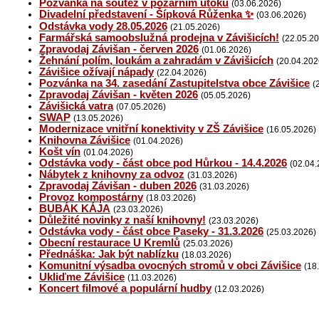
Pozvánka na soutěž v požárním útoku
(03.06.2026)
Divadelní představení - Šípková Růženka ✨
(03.06.2026)
Odstávka vody 28.05.2026
(21.05.2026)
Farmářská samoobslužná prodejna v Závišicích!
(22.05.2
Zpravodaj Závišan - červen 2026
(01.06.2026)
Žehnání polím, loukám a zahradám v Závišicích
(20.04.202
Závišice ožívají nápady
(22.04.2026)
Pozvánka na 34. zasedání Zastupitelstva obce Závišice
(
Zpravodaj Závišan - květen 2026
(05.05.2026)
Závišická vatra
(07.05.2026)
SWAP
(13.05.2026)
Modernizace vnitřní konektivity v ZŠ Závišice
(16.05.2026)
Knihovna Závišice
(01.04.2026)
Košt vín
(01.04.2026)
Odstávka vody - část obce pod Hůrkou - 14.4.2026
(02.04.
Nábytek z knihovny za odvoz
(31.03.2026)
Zpravodaj Závišan - duben 2026
(31.03.2026)
Provoz kompostárny
(18.03.2026)
BUBÁK KÁJA
(23.03.2026)
Důležité novinky z naší knihovny!
(23.03.2026)
Odstávka vody - část obce Paseky - 31.3.2026
(25.03.2026)
Obecní restaurace U Kremlů
(25.03.2026)
Přednáška: Jak být nablízku
(18.03.2026)
Komunitní výsadba ovocných stromů v obci Závišice
(18
Ukliďme Závišice
(11.03.2026)
Koncert filmové a populární hudby
(12.03.2026)